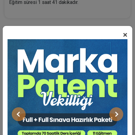
Eğitim süresi 1 saat 41 dakikadır.
×
BENZER VIDEO EĞITIMLER
Video Eğitim Abonesi Ol: Sadece 5490 TL / Yıllık
Tüketici Hukuku Enstitüsü
Önceki
Sonraki