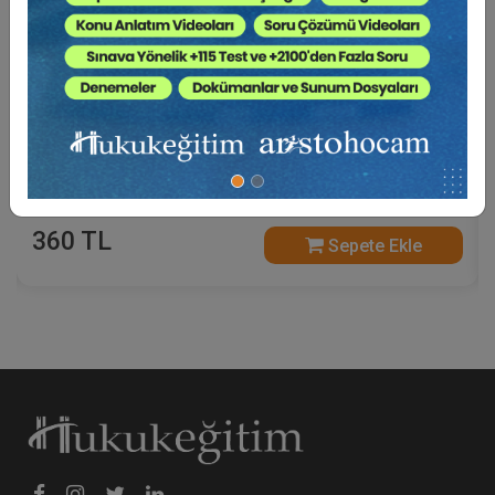
İş Yargılaması ve Usul Hukuku - II. İş Hukuku
Kongresi - I. Oturum
360 TL
Sepete Ekle