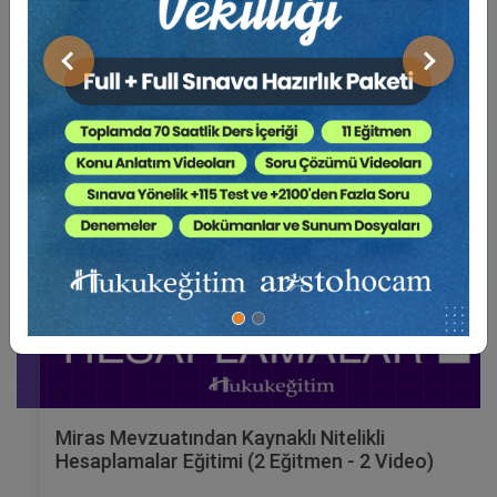
Video Eğitim Abonesi Ol: Sadece 5490 TL / Yıllık
Önceki
Sonraki
Hukuk Eğitim
Miras Mevzuatından Kaynaklı Nitelikli
Hesaplamalar Eğitimi (2 Eğitmen - 2 Video)