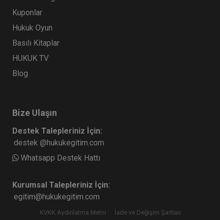
Kuponlar
Hukuk Oyun
Basılı Kitaplar
HUKUK TV
Blog
Bize Ulaşın
Destek Talepleriniz İçin:
destek @hukukegitim.com
Whatsapp Destek Hattı
Kurumsal Talepleriniz İçin:
egitim@hukukegitim.com
KVKK Aydınlatma Metni
İade ve Değişim Şartları