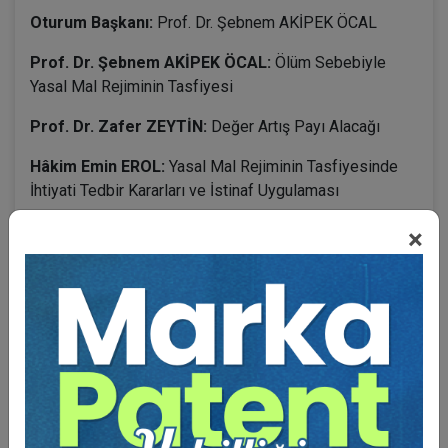
Oturum Başkanı:
Prof. Dr. Şebnem AKİPEK ÖCAL
Prof. Dr. Şebnem AKİPEK ÖCAL:
Ölüm Sebebiyle
Yasal Mal Rejiminin Tasfiyesi
Prof. Dr. Zafer ZEYTİN:
Değer Artış Payı Alacağı
Hâkim Emin EROL:
Yasal Mal Rejiminin Tasfiyesinde
İhtiyati Tedbir Kararları ve İstinaf Uygulaması
Av. Ayça ÖZDOĞAN:
Yasal Mal Rejiminin Tasfiyesinde
×
Bazı Yargıtay Uygulamaları
BENZER VIDEO EĞITIMLER