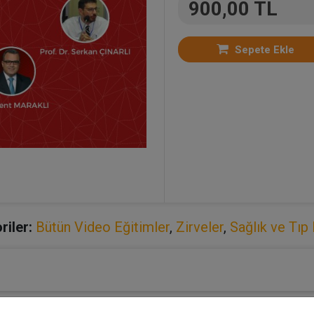
900,00 TL
Sepete Ekle
riler:
Bütün Video Eğitimler
,
Zirveler
,
Sağlık ve Tıp