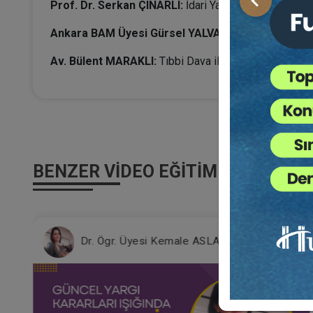
Prof. Dr. Serkan ÇINARLI:
İdari Yargıda Malpraktis Da
Önceki
Ankara BAM Üyesi Gürsel YALVAÇ:
Sağlık Çalışanla
Av. Bülent MARAKLI:
Tıbbi Dava ile İlaç Davalarına İl
BENZER VIDEO EĞITIMLER
Dr. Ögr. Üyesi Kemale ASLAN