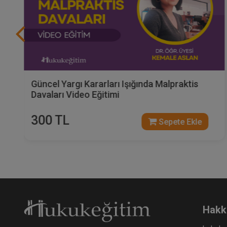
Güncel Gelişmelerle Malpraktis Davaları Video
Eğitimi
300 TL
Sepete Ekle
Hakk