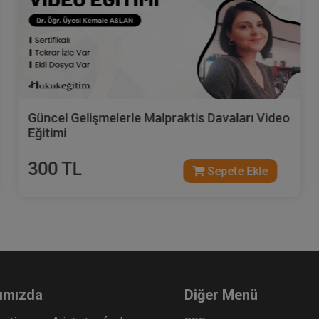
Son Gelişmeler Işığında 'Sağlık Hukukunda
Hastane Avukatlığı' Video Eğitimi
300 TL
Sepete Ekle
ımızda
Diğer Menü