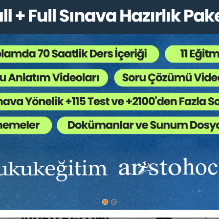
vaları
rının Ceza Sorumluluğu
işkin Uygulama, Emsal Davalar ve İçtihatlar
Av. Halide SAVAŞ