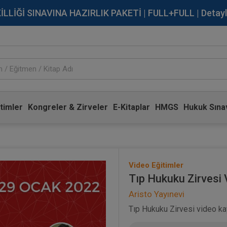
İĞİ SINAVINA HAZIRLIK PAKETİ | FULL+FULL | Detaylı Bi
timler
Kongreler & Zirveler
E-Kitaplar
HMGS
Hukuk Sınav
Video Eğitimler
Tıp Hukuku Zirvesi 
Aristo Yayınevi
Tıp Hukuku Zirvesi video kay