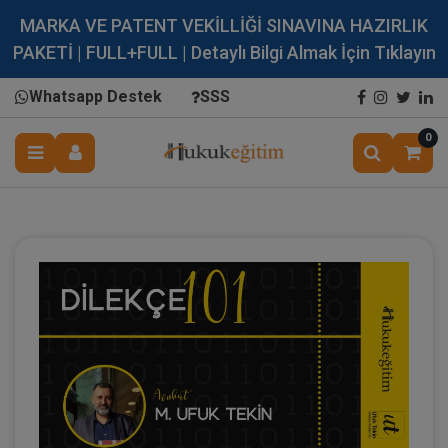
MARKA VE PATENT VEKİLLİĞİ SINAVINA HAZIRLIK
PAKETİ | FULL+FULL | Detaylı Bilgi Almak İçin Tıklayın
Whatsapp Destek
SSS
0