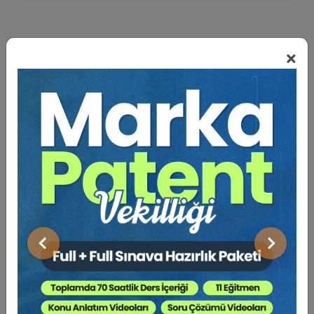
×
BENZER VIDEO EĞITIMLER
Video Eğitim Abonesi Ol: Sadece 5490 TL / Yıllık
Hukuk Eğitim
Önceki
Sonraki