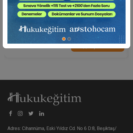
Avukatlık Vekalet Ücretlerinden Kaynaklanan
Nitelikli Hesaplamalar Eğitimi (2 Eğitmen - 3
Video)
6000 TL
Sepete Ekle
Adres: Cihannüma, Eski Yıldız Cd. No 6 D:8, Beşiktaş/