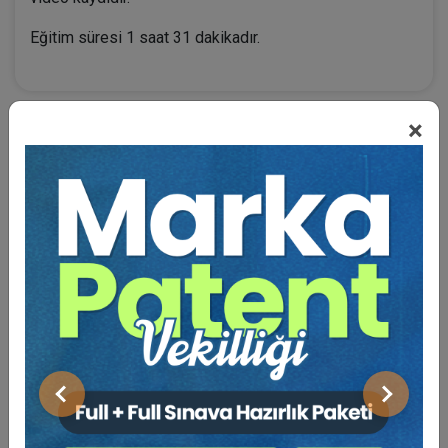
Eğitim süresi 1 saat 31 dakikadır.
×
BENZER VIDEO EĞITIMLER
Video Eğitim Abonesi Ol: Sadece 5490 TL / Yıllık
Tüketici Hukuku Enstitüsü
Önceki
Sonraki