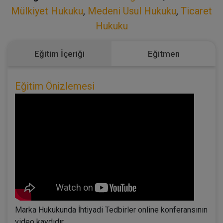
Mülkiyet Hukuku
,
Medeni Usul Hukuku
,
Ticaret
Hukuku
Eğitim İçeriği
Eğitmen
Eğitim Önizlemesi
Marka Hukukunda İhtiyadi Tedbirler online konferansının
video kaydıdır.