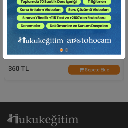
Sosyal Güvenlik Hukuku - V. İş Hukuku Kongresi -
IV. Oturum Video Kaydı
360 TL
Sepete Ekle