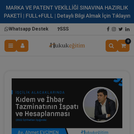
MARKA VE PATENT VEKİLLİĞİ SINAVINA HAZIRLIK
PAKETİ | FULL+FULL | Detaylı Bilgi Almak İçin Tıklayın
Whatsapp Destek
SSS
0