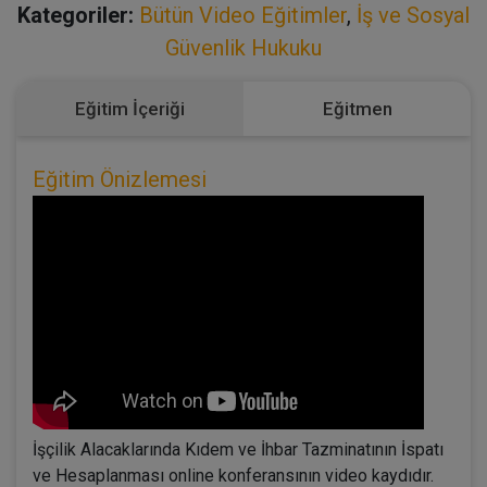
Kategoriler:
Bütün Video Eğitimler
,
İş ve Sosyal
Güvenlik Hukuku
Eğitim İçeriği
Eğitmen
Eğitim Önizlemesi
İşçilik Alacaklarında Kıdem ve İhbar Tazminatının İspatı
ve Hesaplanması online konferansının video kaydıdır.