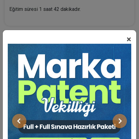
Eğitim süresi 1 saat 42 dakikadır.
×
BENZER VIDEO EĞITIMLER
Video Eğitim Abonesi Ol: Sadece 5490 TL / Yıllık
Tüketici Hukuku Enstitüsü
Önceki
Sonraki