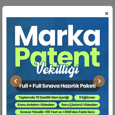
BENZER VIDEO EĞITIMLER
×
Video Eğitim Abonesi Ol: Sadece 5490 TL / Yıllık
Hukuk Eğitim
Önceki
Sonraki