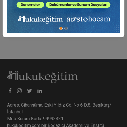
Bilirkişilik Başvuru Rehberi
0 TL
Sepete Ekle
Adres: Cihannüma, Eski Yıldız Cd. No 6 D:8, Beşiktaş/
İstanbul
Meb Kurum Kodu: 99993431
hukukegitim.com bir Boğaziçi Akademi ve Enstitü