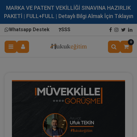
MARKA VE PATENT VEKİLLİĞİ SINAVINA HAZIRLIK
PAKETİ | FULL+FULL | Detaylı Bilgi Almak İçin Tıklayın
Whatsapp Destek
SSS
0