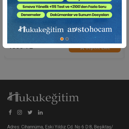
A'dan Z'ye Tebligat Hukuku (2 Video - Toplam 6
Saat)
1500 TL
Sepete Ekle
Adres: Cihannüma, Eski Yıldız Cd. No 6 D:8, Beşiktaş/