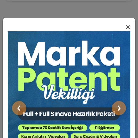
×
BENZER VIDEO EĞITIMLER
Video Eğitim Abonesi Ol: Sadece 5490 TL / Yıllık
Dr. Öğr. Üyesi Ramazan KORKMAZ
Önceki
Sonraki