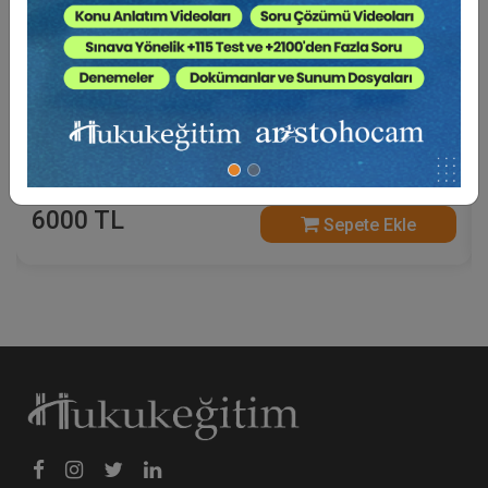
Borçlar Mevzuatından Kaynaklı Nitelikli
Hesaplamalar Eğitimi (3 Eğitmen - 4 Video)
6000 TL
Sepete Ekle