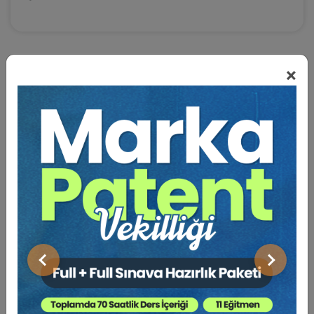
×
BENZER VIDEO EĞITIMLER
Video Eğitim Abonesi Ol: Sadece 5490 TL / Yıllık
Hukuk Eğitim
Önceki
Sonraki