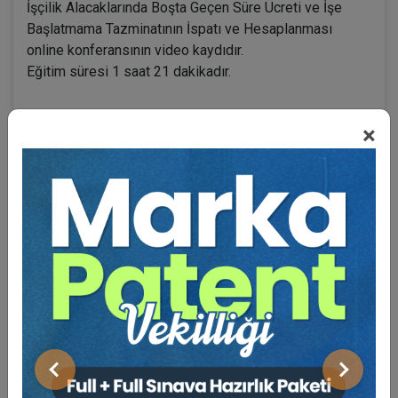
İşçilik Alacaklarında Boşta Geçen Süre Ücreti ve İşe
Başlatmama Tazminatının İspatı ve Hesaplanması
online konferansının video kaydıdır.
Eğitim süresi 1 saat 21 dakikadır.
×
BENZER VIDEO EĞITIMLER
Video Eğitim Abonesi Ol: Sadece 5490 TL / Yıllık
Tüketici Hukuku Enstitüsü
Önceki
Sonraki