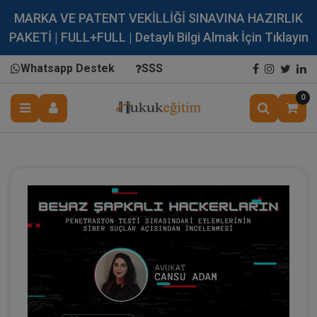
MARKA VE PATENT VEKİLLİĞİ SINAVINA HAZIRLIK
PAKETİ | FULL+FULL | Detaylı Bilgi Almak İçin Tıklayın
Whatsapp Destek
SSS
0