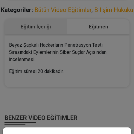
Kategoriler:
Bütün Video Eğitimler
,
Bilişim Hukuku
Eğitim İçeriği
Eğitmen
Beyaz Şapkalı Hackerların Penetrasyon Testi
Sırasındaki Eylemlerinin Siber Suçlar Açısından
İncelenmesi
Eğitim süresi 20 dakikadır.
BENZER VIDEO EĞITIMLER