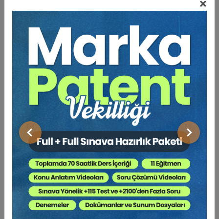
×
Video Eğitim Abonesi Ol: Sadece 5490 TL / Yıllık
Av. Cansu ADAM
Önceki
Sonraki
Beyaz Şapkalı Hackerların Penetrasyon Testi
Sırasındaki Eylemlerinin Siber Suçlar Açısından
İncelenmesi Video Eğitimi