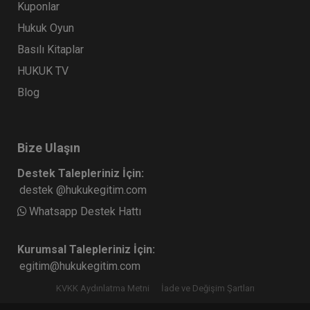
Kuponlar
Hukuk Oyun
Basılı Kitaplar
HUKUK TV
Blog
Bize Ulaşın
Destek Talepleriniz İçin:
destek @hukukegitim.com
Whatsapp Destek Hattı
Kurumsal Talepleriniz İçin:
egitim@hukukegitim.com
KVKK Aydınlatma Metni
İade ve Değişim Şartları