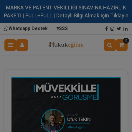
MARKA VE PATENT VEKİLLİĞİ SINAVINA HAZIRLIK
PAKETİ | FULL+FULL | Detaylı Bilgi Almak İçin Tıklayın
Whatsapp Destek
SSS
0