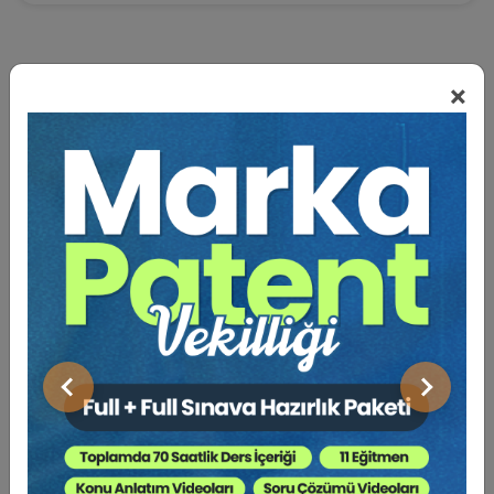
×
BENZER VIDEO EĞITIMLER
Video Eğitim Abonesi Ol: Sadece 5490 TL / Yıllık
Tüketici Hukuku Enstitüsü
Önceki
Sonraki