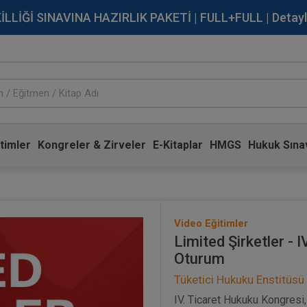
İĞİ SINAVINA HAZIRLIK PAKETİ | FULL+FULL | Detaylı Bi
timler
Kongreler & Zirveler
E-Kitaplar
HMGS
Hukuk Sınav
Video Eğitimler
Limited Şirketler - 
Oturum
Tüketici Hukuku Enstitüsü
IV. Ticaret Hukuku Kongresi,