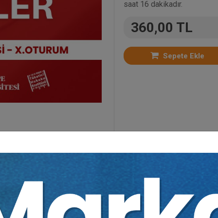
saat 16 dakikadır.
360,00 TL
Sepete Ekle
oriler:
Bütün Video Eğitimler
,
Kongreler
,
Ticaret H