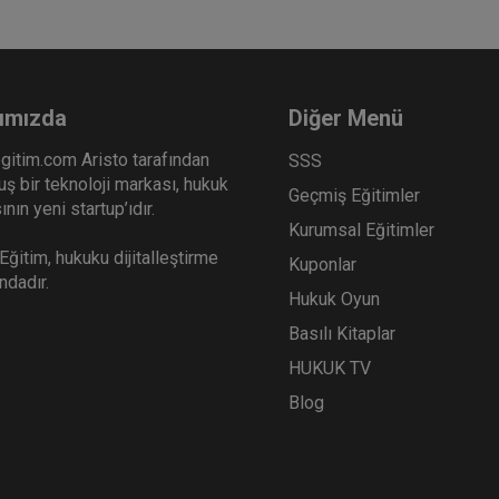
ımızda
Diğer Menü
gitim.com Aristo tarafından
SSS
ş bir teknoloji markası, hukuk
Geçmiş Eğitimler
nın yeni startup’ıdır.
Kurumsal Eğitimler
ğitim, hukuku dijitalleştirme
Kuponlar
ındadır.
Hukuk Oyun
Basılı Kitaplar
HUKUK TV
Blog