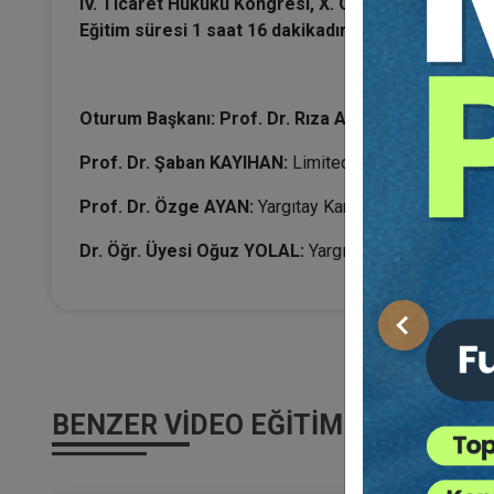
IV. Ticaret Hukuku Kongresi, X. Oturumunun video 
Eğitim süresi 1 saat 16 dakikadır.
Oturum Başkanı: Prof. Dr. Rıza AYHAN
Prof. Dr. Şaban KAYIHAN:
Limited Şirketlerde Payın 
Prof. Dr. Özge AYAN:
Yargıtay Kararları Işığında Lim
Dr. Öğr. Üyesi Oğuz YOLAL:
Yargıtay Kararları Işığın
Önceki
BENZER VIDEO EĞITIMLER