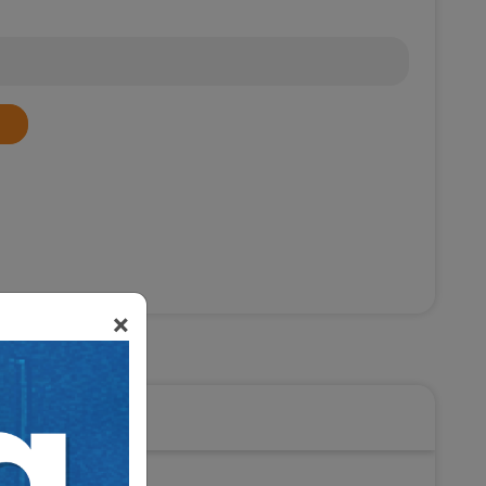
×
ukuku