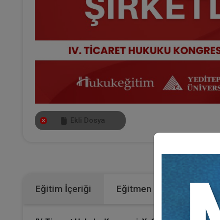
Ekli Dosya
Kateg
Eğitim İçeriği
Eğitmen