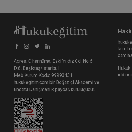
Hakk
hukuke
kurulmu
camiası
Adres: Cihannüma, Eski Yıldız Cd. No 6
Hukuk E
D:8, Beşiktaş/İstanbul
iddias
Meb Kurum Kodu: 99993431
hukukegitim.com bir Boğaziçi Akademi ve
Enstitü Danışmanlık paydaş kuruluşudur.