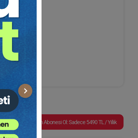
Sonraki
Video Eğitim Abonesi Ol: Sadece 5490 TL / Yıllık