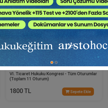
Tüketici Hukuku Enstitüsü
VI. Ticaret Hukuku Kongresi - Tüm Oturumlar
(Toplam 11 Oturum)
1800 TL
Sepete Ekle