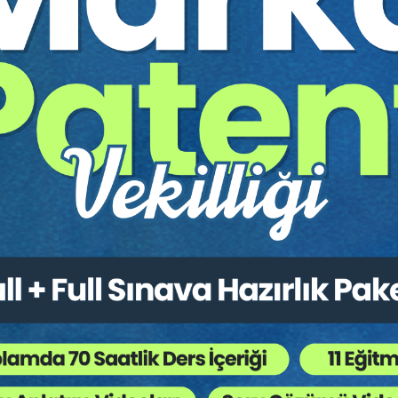
kaydıdır.
Miras Yoluyla Edinimi
ited Şirkette Ortağın Ölümünün Sonuçları
da Limited Şirketlerde Genel Kurul Nisapları