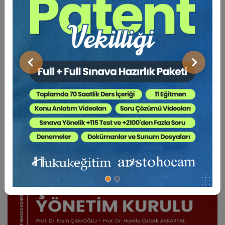
BENZER VIDEO EĞITIMLER
Önceki
Sonraki
Video Eğitim Abonesi Ol: Sadece 5490 TL / Yıllık
Tüketici Hukuku Enstitüsü