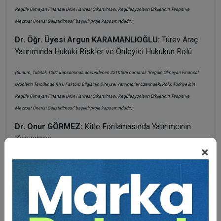
Regüle Olmayan Finansal Ürün Haritası Çıkartılması, Regülasyonların Etkilerinin Tespiti ve
Mevzuat Önerisi Geliştirilmesi” başlıklı proje kapsamındadır)
Dr. Öğr. Üyesi Argun KARAMANLIOĞLU:
Türev Araç
Yatırımında Hukuki Riskler ve Önleyici Hukukun Rolü
(Sunum, Tübitak 1001 kapsamında desteklenen 221K006 numaralı “Regüle Olmayan Finansal
Ürünlerin Tercihinde Risk Faktörü Bilgisinin Bireysel Yatırımcılar Üzerindeki Rolü: Türkiye İçin
Regüle Olmayan Finansal Ürün Haritası Çıkartılması, Regülasyonların Etkilerinin Tespiti ve
Mevzuat Önerisi Geliştirilmesi” başlıklı proje kapsamındadır)
Dr. Onur GÖRMEZ:
Kitle Fonlamasında Yatırımcının
Korunması
×
(Sunum, Tübitak 1001 kapsamında desteklenen 221K006 numaralı “Regüle Olmayan Finansal
Ürünlerin Tercihinde Risk Faktörü Bilgisinin Bireysel Yatırımcılar Üzerindeki Rolü: Türkiye İçin
Regüle Olmayan Finansal Ürün Haritası Çıkartılması, Regülasyonların Etkilerinin Tespiti ve
Mevzuat Önerisi Geliştirilmesi” başlıklı proje kapsamındadır)