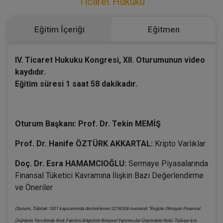
Ticaret Hukuku
Eğitim İçeriği
Eğitmen
IV. Ticaret Hukuku Kongresi, XII. Oturumunun video
kaydıdır.
Eğitim süresi 1 saat 58 dakikadır.
Oturum Başkanı: Prof. Dr. Tekin MEMİŞ
Prof. Dr. Hanife ÖZTÜRK AKKARTAL:
Kripto Varlıklar
Doç. Dr. Esra HAMAMCIOĞLU:
Sermaye Piyasalarında
Finansal Tüketici Kavramına İlişkin Bazı Değerlendirme
ve Öneriler
(Sunum, Tübitak 1001 kapsamında desteklenen 221K006 numaralı “Regüle Olmayan Finansal
Ürünlerin Tercihinde Risk Faktörü Bilgisinin Bireysel Yatırımcılar Üzerindeki Rolü: Türkiye İçin