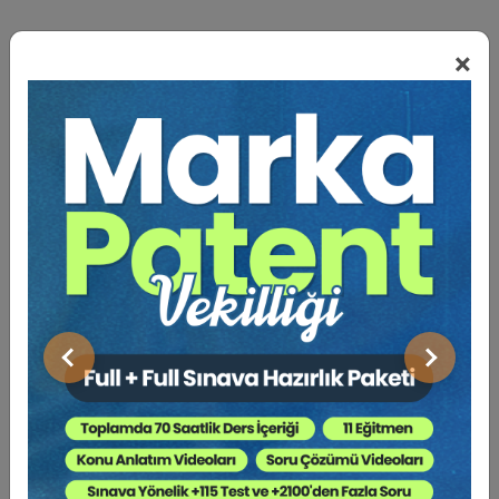
BENZER VIDEO EĞITIMLER
×
Video Eğitim Abonesi Ol: Sadece 5490 TL / Yıllık
Av. Oğuzhan ASLAN
Önceki
Sonraki