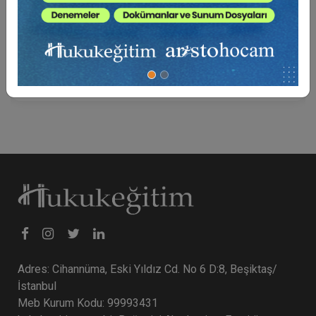
Vergi Hukukunda Defter ve Belge Gizleme Suçu
Video Eğitimi
600 TL
Sepete Ekle
Adres: Cihannüma, Eski Yıldız Cd. No 6 D:8, Beşiktaş/
İstanbul
Meb Kurum Kodu: 99993431