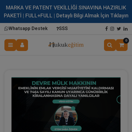
MARKA VE PATENT VEKİLLİĞİ SINAVINA HAZIRLIK
PAKETİ | FULL+FULL | Detaylı Bilgi Almak İçin Tıklayın
Whatsapp Destek
SSS
0