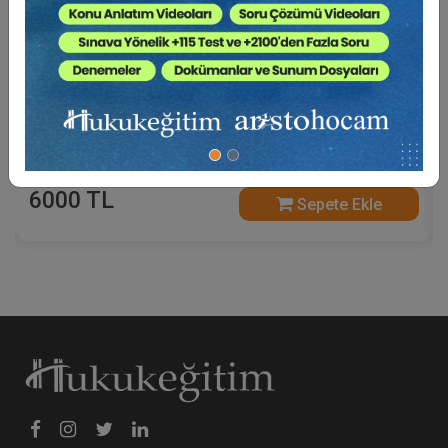
Borçlar Mevzuatından Kaynaklı Nitelikli
Hesaplamalar Eğitimi (3 Eğitmen - 4 Video)
6000 TL
Sepete Ekle