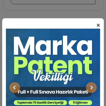
×
BENZER VIDEO EĞITIMLER
Video Eğitim Abonesi Ol: Sadece 5490 TL / Yıllık
Hukuk Eğitim
Önceki
Sonraki