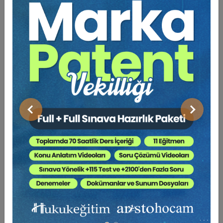
Hukuk Eğitim
Önceki
Sonraki
Bilirkişilik Başvuru Rehberi
0 TL
Sepete Ekle