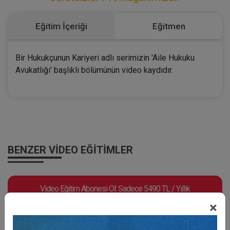
Eğitim İçeriği
Eğitmen
Bir Hukukçunun Kariyeri adlı serimizin 'Aile Hukuku
Avukatlığı' başlıklı bölümünün video kaydıdır.
BENZER VIDEO EĞITIMLER
Video Eğitim Abonesi Ol: Sadece 5490 TL / Yıllık
×