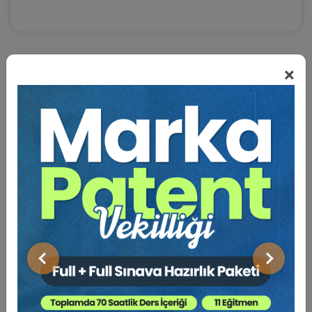
×
BENZER VIDEO EĞITIMLER
Video Eğitim Abonesi Ol: Sadece 5490 TL / Yıllık
Tüketici Hukuku Enstitüsü
Önceki
Sonraki