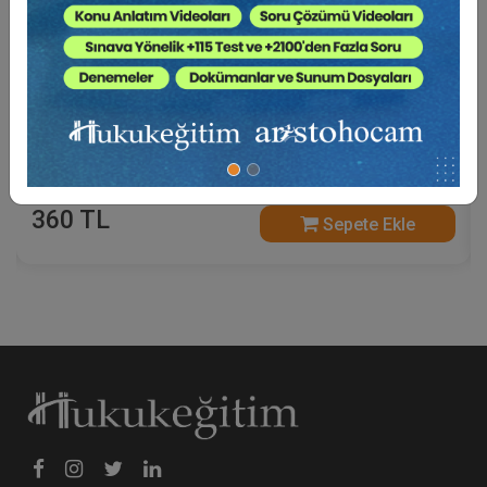
Sosyal Güvenlik Hukuku - V. İş Hukuku Kongresi -
IV. Oturum Video Kaydı
360 TL
Sepete Ekle