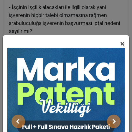
- İşçinin işçilik alacakları ile ilgili olarak yani
işverenin hiçbir talebi olmamasına rağmen
arabuluculuğa işverenin başvurması iptal nedeni
sayılır mı?
×
- Birden fazla arabuluculuk tutanağı varsa
anlaşma ve yine işçi çalışmaya devam etmişse
bunların hepsi için ayrı ayrı mı dava açılacak
yoksa en son olan anlaşmaya mı dava açmamız
gereklidir?
- 5 yıl çalışması olan işçi her sene sonunda çıkışı
yapılıp arabuculuk anlaşması yapılıp her
defasında o yılki ücret üzerinden 1 yıllık kıdemi
ve sair işçilik alacakları ödenirse ve bir hafta
sonra yeniden girişi yapılması halinde de mi
Önceki
Sonraki
makbuz niteliğinde kabul edilir hocam? Netice