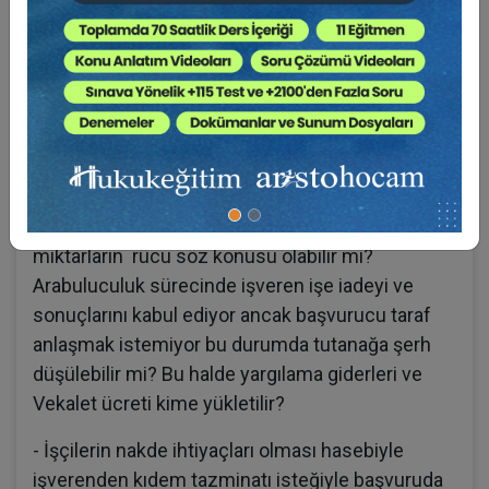
itibariyle işten çıkış resmiyette yapılmış.
- İşçinin işçilik alacakları ile ilgili olarak yani
işverenin hiçbir talebi olmamasına rağmen
arabuluculuğa işverenin başvurması iptal nedeni
sayılır mı?
- Asıl işveren veya alt işveren arabuluculukta
anlaştığında arabuluculuk tutanağındaki
miktarların rücu söz konusu olabilir mi?
Arabuluculuk sürecinde işveren işe iadeyi ve
sonuçlarını kabul ediyor ancak başvurucu taraf
anlaşmak istemiyor bu durumda tutanağa şerh
düşülebilir mi? Bu halde yargılama giderleri ve
Vekalet ücreti kime yükletilir?
- İşçilerin nakde ihtiyaçları olması hasebiyle
işverenden kıdem tazminatı isteğiyle başvuruda