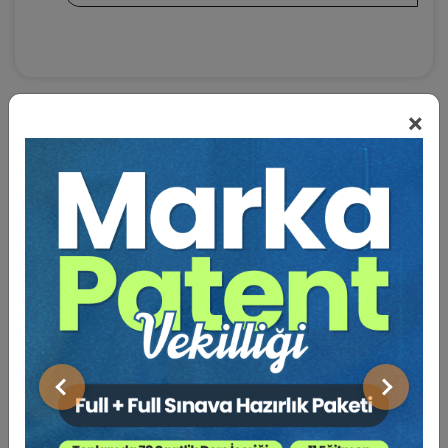
×
BENZER VIDEO EĞITIMLER
Video Eğitim Abonesi Ol: Sadece 5490 TL / Yıllık
Tüketici Hukuku Enstitüsü
Önceki
Sonraki