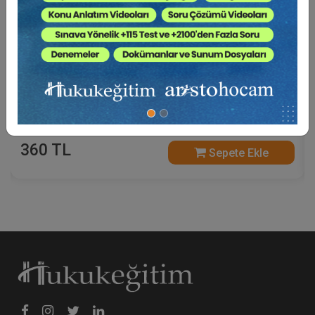
Tüketi̇ci̇ Hukukunda Güncel Sorunlar - XIII.
Tüketi̇ci̇ Hukuku Kongresi̇ - I. Oturum Video
Kaydı
360 TL
Sepete Ekle