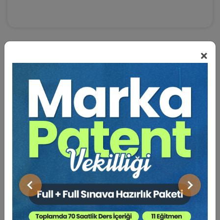
×
BENZER VIDEO EĞITIMLER
Video Eğitim Abonesi Ol: Sadece 5490 TL / Yıllık
Tüketici Hukuku Enstitüsü
Önceki
Sonraki