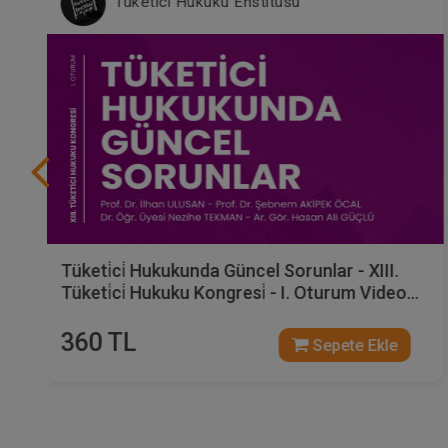
Tüketici Hukuku Enstitüsü
Tüketi̇ci̇ Hukukunda Güncel Sorunlar - XIII.
Tüketi̇ci̇ Hukuku Kongresi̇ - I. Oturum Video
Kaydı
360 TL
Sepete Ekle