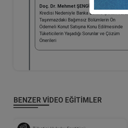
Doç. Dr. Mehmet ŞENGÜL:
Yüklenicinin Pro
Kredisi Nedeniyle Banka Lehine İpotek Verdi
Taşınmazdaki Bağımsız Bölümlerin Ön
Ödemeli Konut Satışına Konu Edilmesinde
Tüketicilerin Yaşadığı Sorunlar ve Çözüm
Önerileri
BENZER VIDEO EĞITIMLER