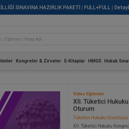
İĞİ SINAVINA HAZIRLIK PAKETİ | FULL+FULL | Detaylı Bi
timler
Kongreler & Zirveler
E-Kitaplar
HMGS
Hukuk Sınav
Video Eğitimler
XII. Tüketici Hukuk
Oturum
Tüketici Hukuku Enstitüsü
XII. Tüketici Hukuku Kongres