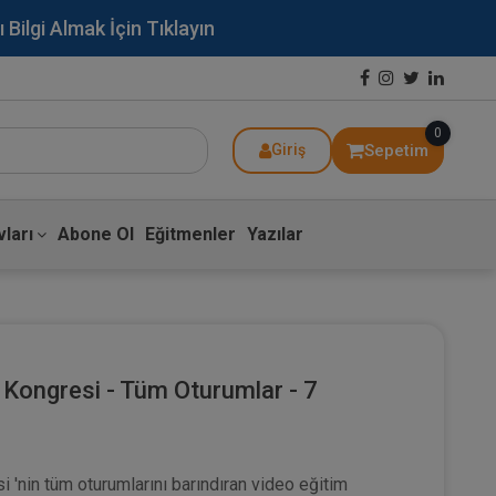
lgi Almak İçin Tıklayın
0
Sepetim
Giriş
ları
Abone Ol
Eğitmenler
Yazılar
u Kongresi - Tüm Oturumlar - 7
i 'nin tüm oturumlarını barındıran video eğitim