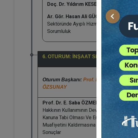
Doç. Dr. Yıldırım KESER:
Özel Okul Fiyatla
Ar. Gör. Hasan Ali GÜÇLÜ:
Otomotiv
Önceki
Sektöründe Ayıplı Hizmetten Doğan
Sorumluluk
6. OTURUM: İNŞAAT SEKTÖRÜ - 1
Oturum Başkanı:
Prof. Dr. Ergun
ÖZSUNAY
Prof. Dr. E. Saba ÖZMEN:
Devre Mülk
Hakkının Kullanımının Devrinin 7464 Sayılı
Kanuna Tabi Olması Ve Emlak Vergisi
Muafiyetini Kaldırmasına Dayalı Garabet
Sonuçlar