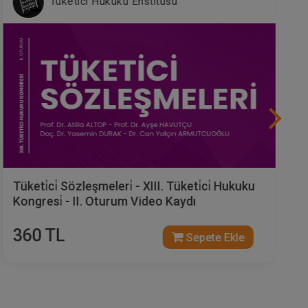
Tüketici Hukuku Enstitüsü
Tüketi̇ci̇ Sözleşmeleri̇ - XIII. Tüketi̇ci̇ Hukuku
Kongresi̇ - II. Oturum Video Kaydı
360 TL
Sepete Ekle