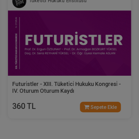
Tüketici Hukuku Enstitüsü
Futuri̇stler - XIII. Tüketi̇ci̇ Hukuku Kongresi̇ -
IV. Oturum Oturum Kaydı
360 TL
Sepete Ekle