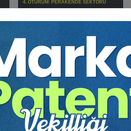
4. OTURUM: PERAKENDE SEKTÖRÜ
Oturum Başkanı:
Çelik Ahmet ÇELİK
ık
Prof. Dr. Sezer ÇABRİ:
Yenilenmiş Ürünlerde
Satıcının Sorumluluğu
r
Prof. Dr. Hayrunnisa ÖZDEMİR:
Stoksuz
Satışlarda Tüketicinin Korunması
er
UZ