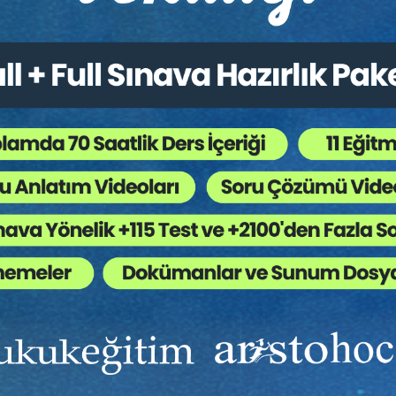
rı
7. OTURUM: İNŞAAT SEKTÖRÜ - 2:
Oturum Başkanı:
Prof. Dr. Turgut ÖZ
Prof. Dr. Serkan AYAN:
Ön Ödemeli Konut
Satış Sözleşmesinde Alıcının Aynen İfa Talebi
Doç. Dr. Ali Hulki CİHAN:
Ön Ödemeli Konut
Satış Sözleşmelerinde Şekle Aykırılık ve
Sonuçları