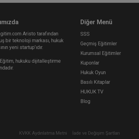
ımızda
Diğer Menü
gitim.com Aristo tarafından
SSS
ş bir teknoloji markası, hukuk
Geçmiş Eğitimler
nın yeni startup’ıdır.
Kurumsal Eğitimler
ğitim, hukuku dijitalleştirme
Kuponlar
ındadır.
Hukuk Oyun
Basılı Kitaplar
HUKUK TV
Blog
KVKK Aydınlatma Metni
İade ve Değişim Şartları