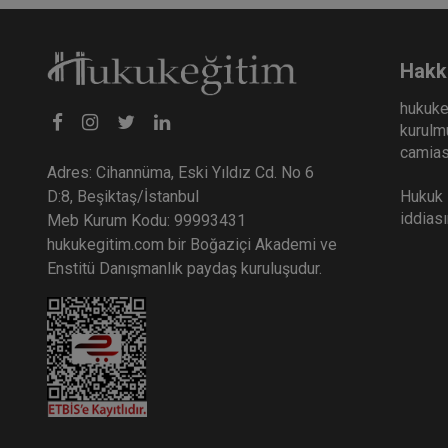
Hakk
hukuke
kurulmu
camiası
Adres: Cihannüma, Eski Yıldız Cd. No 6
Hukuk E
D:8, Beşiktaş/İstanbul
iddias
Meb Kurum Kodu: 99993431
hukukegitim.com bir Boğaziçi Akademi ve
Enstitü Danışmanlık paydaş kuruluşudur.