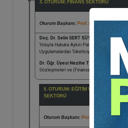
3. OTURUM: FİNANS SEKTÖRÜ
Oturum Başkanı:
Prof. Dr. Atilla ALTOP
Doç. Dr. Selin SERT SÜTÇÜ:
Dijital Bankacıl
Yoluyla Hukuka Aykırı Para Transferi Ve
Uygulamalardan Tüketiciyi Koruyucu Önlemle
Dr. Öğr. Üyesi Nezihe TEKMAN:
Tüketici
Sözleşmeleri ve (Finansal) Mağdur Tüketicil
5. OTURUM: EĞİTİM VE OTOMOTİV
SEKTÖRÜ
Oturum Başkanı:
Prof. Dr. Cevdet YAV