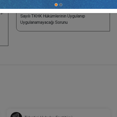
Dr. Öğr. Üyesi Mehmet DOĞAR:
Home - Ofis
je
Olarak Kullanılacak Bir Konut Satışında 6502
ği
Sayılı TKHK Hükümlerinin Uygulanıp
Uygulanamayacağı Sorunu