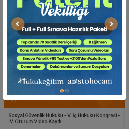
Video Eğitim Abonesi Ol: Sadece 5490 TL / Yıllık
Önceki
Sonraki
Tüketici Hukuku Enstitüsü
Sosyal Güvenlik Hukuku - V. İş Hukuku Kongresi -
IV. Oturum Video Kaydı