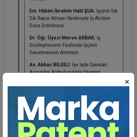
Em. Hâkim İbrahim Halil ŞUA:
İşçinin Sık
Sık Rapor Alması Nedeniyle İş Akdinin
Sona Erdirilmesi
Dr. Öğr. Üyesi Merve ARBAK:
İş
Sözleşmesinin Feshinde İşçinin
Savunmasının Alınması
Av. Abbas BİLGİLİ:
İşe İade Davaları
Açısından Arabuluculukta Yaşanan
Sorunlar
×
BENZER VIDEO EĞITIMLER