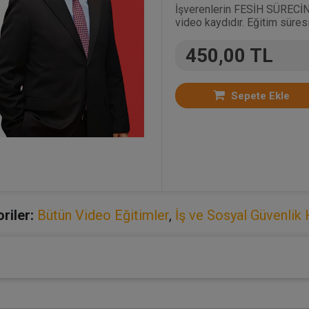
İşverenlerin FESİH SÜRECİN
video kaydıdır. Eğitim süresi
450,00 TL
Sepete Ekle
riler:
Bütün Video Eğitimler
,
İş ve Sosyal Güvenlik