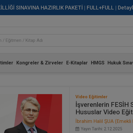
İĞİ SINAVINA HAZIRLIK PAKETİ | FULL+FULL | Detaylı Bi
timler
Kongreler & Zirveler
E-Kitaplar
HMGS
Hukuk Sınav
Video Eğitimler
İşverenlerin FESİH
Hususlar Video Eğit
İbrahim Halil ŞUA (Emekli
Yayın Tarihi: 2.12.2025