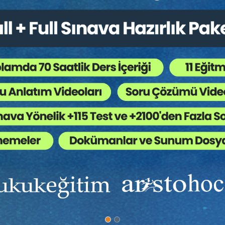
İzleyebileceği Süreçler ve Sonuçları
kkat Edilecek Hususlar
laşılabilecek Sorunlar
ğitim Dâhil Yüzlerce Video Eğitime Erişebilir
ve Daha Birçok
Fır
İ ALMAK İÇİN TIKLA
Tüketici Hukuku Enstitüsü