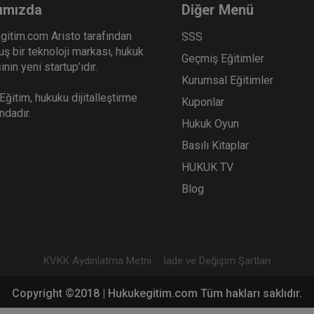
ımızda
Diğer Menü
gitim.com Aristo tarafından
SSS
ş bir teknoloji markası, hukuk
Geçmiş Eğitimler
nın yeni startup’ıdır.
Kurumsal Eğitimler
ğitim, hukuku dijitalleştirme
Kuponlar
ındadır.
Hukuk Oyun
Basılı Kitaplar
HUKUK TV
Blog
KVKK Aydınlatma Metni
İade ve Değişim Şartları
Copyright ©2018 | Hukukegitim.com Tüm hakları saklıdır.