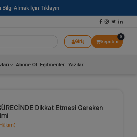
lgi Almak İçin Tıklayın
0
Sepetim
Giriş
ları
Abone Ol
Eğitmenler
Yazılar
 SÜRECİNDE Dikkat Etmesi Gereken
imi
 Hâkim)