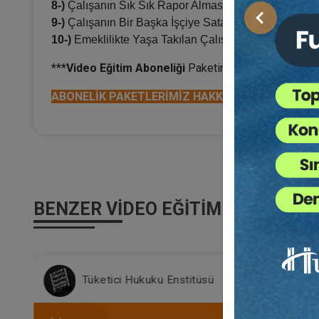
8-)
Çalışanın Sık Sık Rapor Alması Halinde İşverenin 
9-)
Çalışanın Bir Başka İşçiye Sataşması Halinde Di
Önceki
10-)
Emeklilikte Yaşa Takılan Çalışanlarla İlgili Karşı
***
Video Eğitim
Aboneliği
Paketine Sahip Olarak, Bu E
ABONELİK PAKETLERİMİZ HAKKINDA DETAYLI BİLG
BENZER VIDEO EĞITIMLER
Tüketici Hukuku Enstitüsü