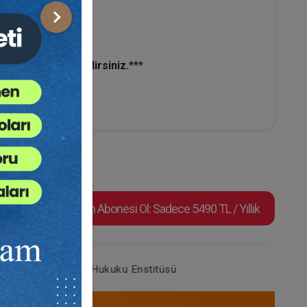
Sonraki
sattan Yararlanabilirsiniz.
***
Video Eğitim Abonesi Ol: Sadece 5490 TL / Yıllık
Tüketici Hukuku Enstitüsü