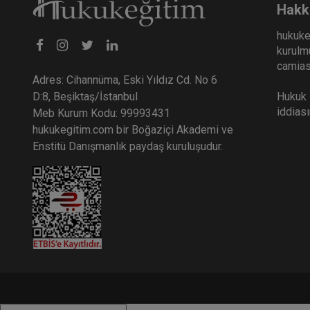
Hakk
hukuke
kurulmu
camiası
Adres: Cihannüma, Eski Yıldız Cd. No 6
Hukuk E
D:8, Beşiktaş/İstanbul
iddias
Meb Kurum Kodu: 99993431
hukukegitim.com bir Boğaziçi Akademi ve
Enstitü Danışmanlık paydaş kuruluşudur.