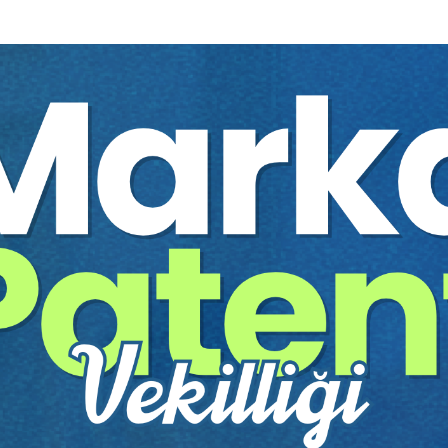
n Dikkat Etmesi Gereken Hususlar
t Edilecek Hususlar
ç Yapmamasının Sonuçları
n Sonuçları
usurunun Tayini ve Tespiti