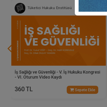
Tüketici Hukuku Enstitüsü
ağlığı ve Güvenliği - V. İş Hukuku Kongresi
Sosyal
. Oturum Video Kaydı
Kongre
0 TL
360 
Sepete Ekle