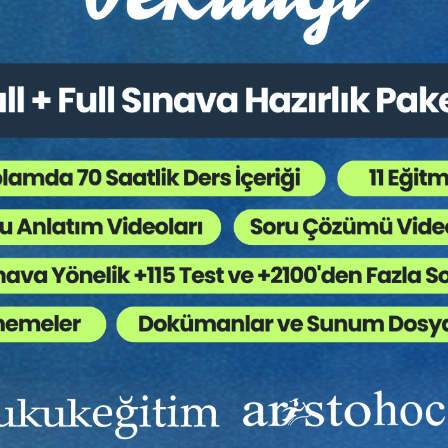
n Sonuçları
usurunun Tayini ve Tespiti
İzleyebileceği Süreçler ve Sonuçları
kkat Edilecek Hususlar
laşılabilecek Sorunlar
ğitim Dâhil Yüzlerce Video Eğitime Erişebilir
ve Daha Birçok
Fır
İ ALMAK İÇİN TIKLA