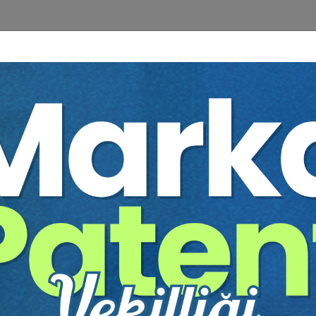
n Çalışmaların İspatı
un Sonuçları
lanımının Sınırlandırılması ile Maillerin Denetimi
mleri
 Sıklıkla Karşılaşılan Olaylar
n Dikkat Etmesi Gereken Hususlar
t Edilecek Hususlar
ç Yapmamasının Sonuçları