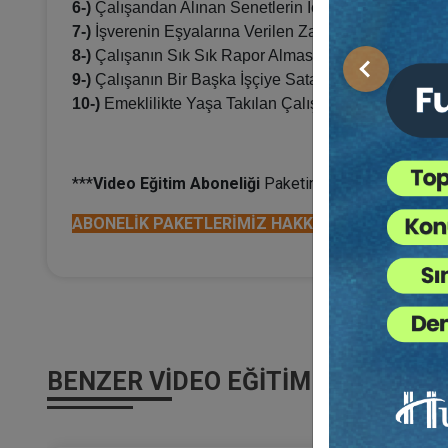
6-)
Çalışandan Alınan Senetlerin İcraya Konulmasını
7-)
İşverenin Eşyalarına Verilen Zarar ile Çalışanın K
8-)
Çalışanın Sık Sık Rapor Alması Halinde İşverenin 
Önceki
9-)
Çalışanın Bir Başka İşçiye Sataşması Halinde Di
10-)
Emeklilikte Yaşa Takılan Çalışanlarla İlgili Karşı
***
Video Eğitim
Aboneliği
Paketine Sahip Olarak, Bu E
ABONELİK PAKETLERİMİZ HAKKINDA DETAYLI BİLG
BENZER VIDEO EĞITIMLER