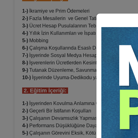
1-)
İkramiye ve Prim Ödemeleri
2-)
Fazla Mesailerin ve Genel Tatil Günlerinde Yapıla
3-)
Ücret Hesap Pusulalarının Tebliği ve Tahakkukun
4-)
Yıllık İzin Kullanımları ve İspatı
5-)
Mobbing
6-)
Çalışma Koşullarında Esaslı Değişiklik
7-)
İşyerinde Sosyal Medya Hesaplarının ve Telefon Kul
8-)
İşverenlerin Ücretlerden Kesinti Yapması
9-)
Tutanak Düzenleme, Savunma Alma ve Uyarı İşle
10-)
İşyerinde Uyuma-Dedikodu yapma -Sigara İçme vb
2. Eğitim İçeriği:
1-)
İşyerinden Kovulma Anlamına Gelen Sözler
2-)
Geçerli Bir İstifanın Koşulları
3-)
Çalışanın Devamsızlık Yapması Halinde İşvereni
4-)
Performans Düşüklüğüne Dayalı Fesihlerde Dikka
5-)
Çalışanın Görevini Eksik, Kötü Yapması veya Hi