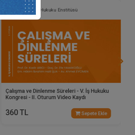
ketici Hukuku Enstitüsü
Tüket
e Dinlenme Süreleri - V. İş Hukuku
İş Yargılama
- II. Oturum Video Kaydı
Kongresi - 
L
360 TL
Sepete Ekle