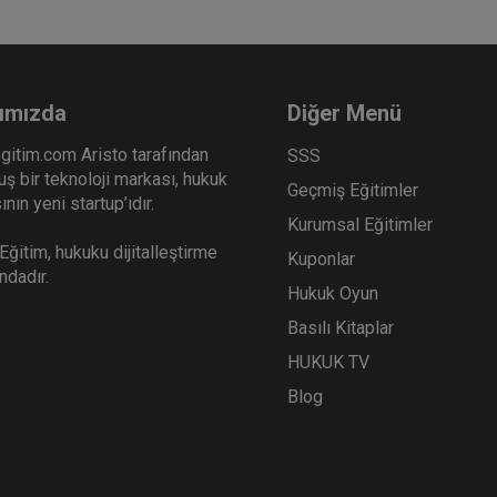
ımızda
Diğer Menü
gitim.com Aristo tarafından
SSS
ş bir teknoloji markası, hukuk
Geçmiş Eğitimler
nın yeni startup’ıdır.
Kurumsal Eğitimler
ğitim, hukuku dijitalleştirme
Kuponlar
ındadır.
Hukuk Oyun
Basılı Kitaplar
HUKUK TV
Blog