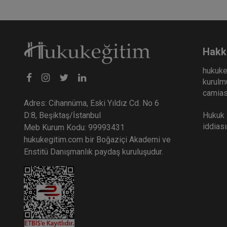
Hakk
hukuke
kurulmu
camiası
Adres: Cihannüma, Eski Yıldız Cd. No 6
Hukuk E
D:8, Beşiktaş/İstanbul
iddias
Meb Kurum Kodu: 99993431
hukukegitim.com bir Boğaziçi Akademi ve
Enstitü Danışmanlık paydaş kuruluşudur.