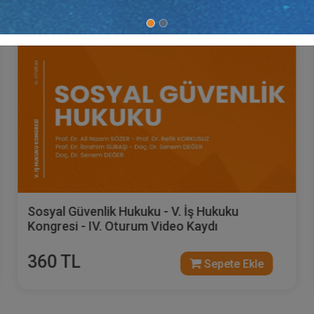
Tüketici Hukuku Enstitüsü
Tü
 Güvenlik Hukuku - V. İş Hukuku
Çalışma v
si - IV. Oturum Video Kaydı
Kongresi 
TL
360 T
Sepete Ekle