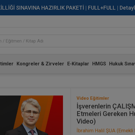
İĞİ SINAVINA HAZIRLIK PAKETİ | FULL+FULL | Detaylı Bi
timler
Kongreler & Zirveler
E-Kitaplar
HMGS
Hukuk Sınav
Video Eğitimler
İşverenlerin ÇALI
Etmeleri Gereken Hu
Video)
İbrahim Halil ŞUA (Emekli