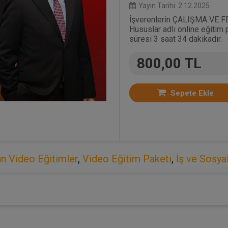
Yayın Tarihi: 2.12.2025
İşverenlerin ÇALIŞMA VE F
Hususlar adlı online eğitim 
süresi 3 saat 34 dakikadır.
800,00 TL
Sepete Ekle
n Video Eğitimler
,
Video Eğitim Paketi
,
İş ve Sosya