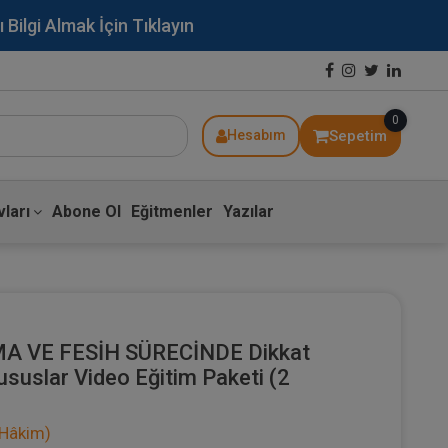
lgi Almak İçin Tıklayın
0
Sepetim
Hesabım
ları
Abone Ol
Eğitmenler
Yazılar
ŞMA VE FESİH SÜRECİNDE Dikkat
suslar Video Eğitim Paketi (2
 Hâkim)