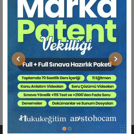
Önceki
Sonraki
Anonim Şirketlerde Yönetim Kurulu - VI. Ticaret
Hukuku Kongresi - I. Oturum Video Kaydı
360 TL
Sepete Ekle