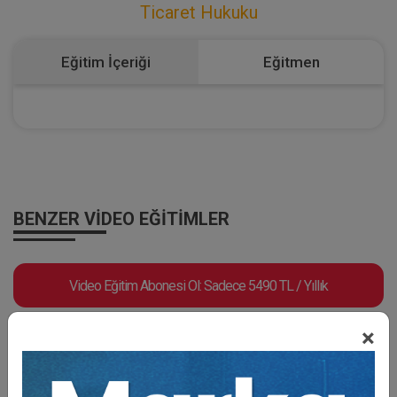
Ticaret Hukuku
Eğitim İçeriği
Eğitmen
BENZER VIDEO EĞITIMLER
Video Eğitim Abonesi Ol: Sadece 5490 TL / Yıllık
×
Tüketici Hukuku Enstitüsü