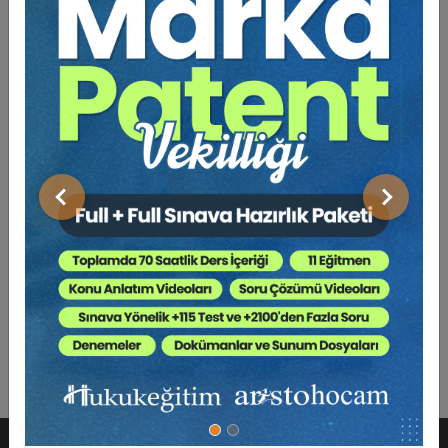
Önceki
Sonraki
Anonim Şirketlerde Yönetim Kurulu - VI. Ticaret
Hukuku Kongresi - I. Oturum Video Kaydı
360 TL
Sepete Ekle