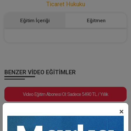
Ticaret Hukuku
Eğitim İçeriği
Eğitmen
BENZER VIDEO EĞITIMLER
Video Eğitim Abonesi Ol: Sadece 5490 TL / Yıllık
×
Tüketici Hukuku Enstitüsü