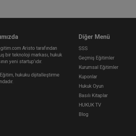
ımızda
Diğer Menü
gitim.com Aristo tarafından
SSS
ş bir teknoloji markası, hukuk
Geçmiş Eğitimler
nın yeni startup’ıdır.
Kurumsal Eğitimler
ğitim, hukuku dijitalleştirme
Kuponlar
ındadır.
Hukuk Oyun
Basılı Kitaplar
HUKUK TV
Blog