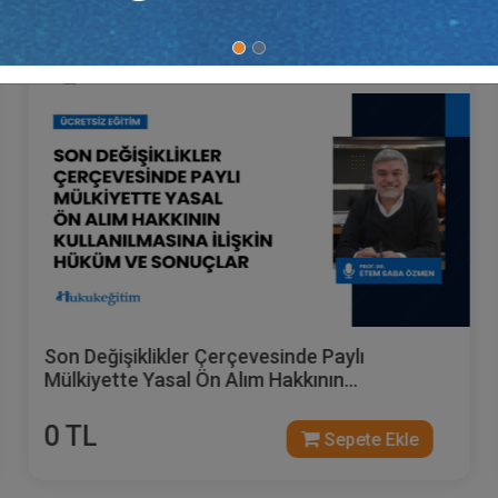
Prof. Dr. Etem Saba ÖZMEN
Son Değişiklikler Çerçevesinde Paylı
Mülkiyette Yasal Ön Alım Hakkının
Kullanılmasına İlişkin Hüküm Ve Sonuçlar
0 TL
Sepete Ekle