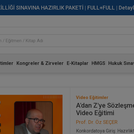
İĞİ SINAVINA HAZIRLIK PAKETİ | FULL+FULL | Detaylı Bi
timler
Kongreler & Zirveler
E-Kitaplar
HMGS
Hukuk Sınav
Video Eğitimler
A'dan Z'ye Sözleşme
Video Eğitimi
Prof. Dr. Öz SEÇER
Konkordatoya Giriş: Hazırlı