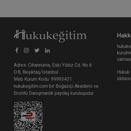
Hakk
hukuke
kurulmu
camiası
Adres: Cihannüma, Eski Yıldız Cd. No 6
Hukuk E
D:8, Beşiktaş/İstanbul
iddias
Meb Kurum Kodu: 99993431
hukukegitim.com bir Boğaziçi Akademi ve
Enstitü Danışmanlık paydaş kuruluşudur.