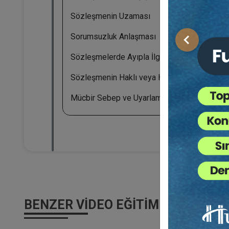
Sözleşmenin Uzaması
Sorumsuzluk Anlaşması
Önceki
Sözleşmelerde Ayıpla İlgili Düzenlemeler
Sözleşmenin Haklı veya Haksız Fesih
Mücbir Sebep ve Uyarlama
BENZER VIDEO EĞITIMLER