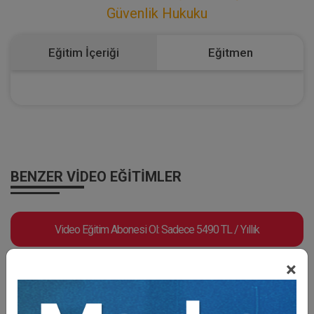
Güvenlik Hukuku
Eğitim İçeriği
Eğitmen
BENZER VIDEO EĞITIMLER
Video Eğitim Abonesi Ol: Sadece 5490 TL / Yıllık
×
Tüketici Hukuku Enstitüsü