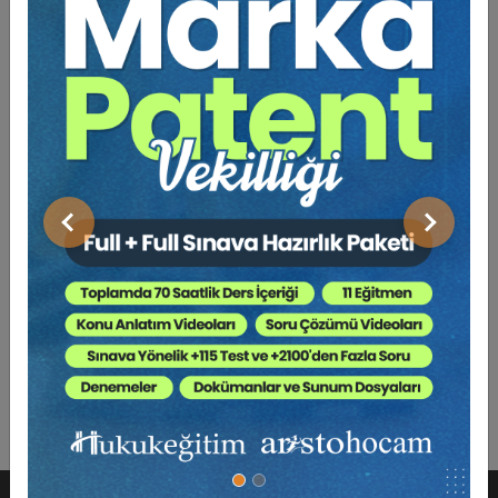
Önceki
Sonraki
Sosyal Güvenlik Hukuku - V. İş Hukuku Kongresi -
IV. Oturum Video Kaydı
360 TL
Sepete Ekle