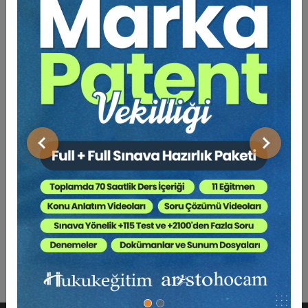
Önceki
Sonraki
Sosyal Güvenlik Hukuku - V. İş Hukuku Kongresi -
IV. Oturum Video Kaydı
360 TL
Sepete Ekle