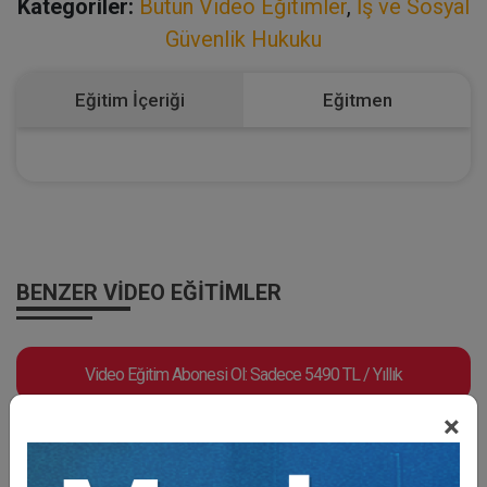
Kategoriler:
Bütün Video Eğitimler
,
İş ve Sosyal
Güvenlik Hukuku
Eğitim İçeriği
Eğitmen
BENZER VIDEO EĞITIMLER
Video Eğitim Abonesi Ol: Sadece 5490 TL / Yıllık
×
Tüketici Hukuku Enstitüsü