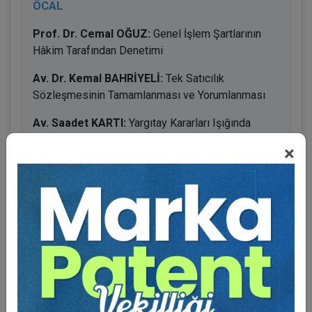
ÖCAL
Prof. Dr. Cemal OĞUZ:
Genel İşlem Şartlarının
Hâkim Tarafından Denetimi
Av. Dr. Kemal BAHRİYELİ:
Tek Satıcılık
Sözleşmesinin Tamamlanması ve Yorumlanması
Av. Saadet KARTI:
Yargıtay Kararları Işığında
Ölünceye Kadar Bakma Sözleşmesi
×
BENZER VIDEO EĞITIMLER