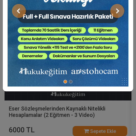
Video Eğitim Abonesi Ol: Sadece 5490 TL / Yıllık
Önceki
Sonraki
Hukuk Eğitim
Eser Sözleşmelerinden Kaynaklı Nitelikli
Hesaplamalar (2 Eğitmen - 3 Video)
6000 TL
Sepete Ekle