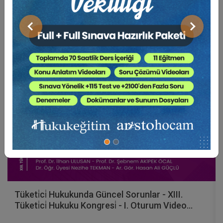
Video Eğitim Abonesi Ol: Sadece 5490 TL / Yıllık
Önceki
Sonraki
Tüketici Hukuku Enstitüsü
Tüketi̇ci̇ Hukukunda Güncel Sorunlar - XIII.
Tüketi̇ci̇ Hukuku Kongresi̇ - I. Oturum Video
Kaydı