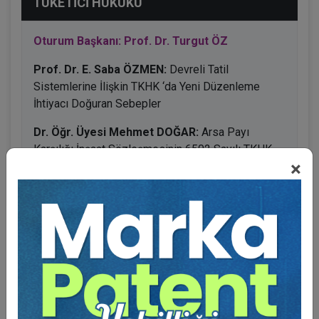
TÜKETİCİ HUKUKU
Oturum Başkanı: Prof. Dr. Turgut ÖZ
Prof. Dr. E. Saba ÖZMEN:
Devreli Tatil
Sistemlerine İlişkin TKHK ‘da Yeni Düzenleme
İhtiyacı Doğuran Sebepler
Dr. Öğr. Üyesi Mehmet DOĞAR:
Arsa Payı
Karşılığı İnşaat Sözleşmesinin 6502 Sayılı TKHK
×
Kapsamında Değerlendirilmesi
BENZER VIDEO EĞITIMLER