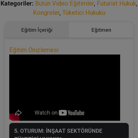
Kategoriler:
Bütün Video Eğitimler
,
Futurist Hukuk
,
Kongreler
,
Tüketici Hukuku
Eğitim İçeriği
Eğitmen
Eğitim Önizlemesi
5. OTURUM: İNŞAAT SEKTÖRÜNDE