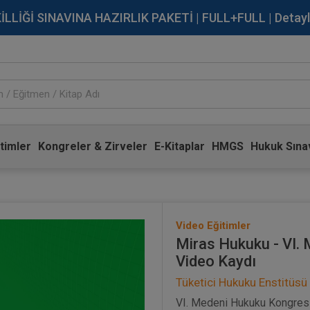
İĞİ SINAVINA HAZIRLIK PAKETİ | FULL+FULL | Detaylı Bi
timler
Kongreler & Zirveler
E-Kitaplar
HMGS
Hukuk Sınav
Video Eğitimler
Miras Hukuku - VI. 
Video Kaydı
Tüketici Hukuku Enstitüsü
VI. Medeni Hukuku Kongresi