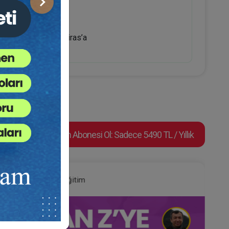
Sonraki
lerden Algoritmik Miras’a
Video Eğitim Abonesi Ol: Sadece 5490 TL / Yıllık
Hukuk Eğitim