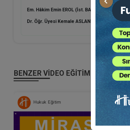
Önceki
Em. Hâkim Emin EROL (İst. BAM 6. HD. E. Üyesi):
Dr. Öğr. Üyesi Kemale ASLAN:
Miras Hukukunda Di
BENZER VIDEO EĞITIMLER
Hukuk Eğitim