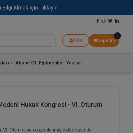
lgi Almak İçin Tıklayın
0
Sepetim
Giriş
ları
Abone Ol
Eğitmenler
Yazılar
Medeni Hukuk Kongresi - VI. Oturum
, VI. Oturumunun düzenlenmiş video kaydıdır.