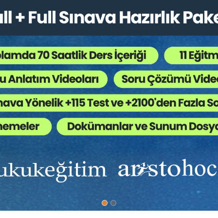
Vasiyetnamenin açılması ve iptali
jital İrade ve Yapay Zekâ Destekli Vasiyetnameler: Klasik Teori
Hukuk Eğitim