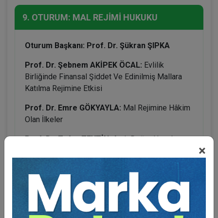
9. OTURUM: MAL REJİMİ HUKUKU
Oturum Başkanı: Prof. Dr. Şükran ŞIPKA
Prof. Dr. Şebnem AKİPEK ÖCAL:
Evlilik
Birliğinde Finansal Şiddet Ve Edinilmiş Mallara
Katılma Rejimine Etkisi
Prof. Dr. Emre GÖKYAYLA:
Mal Rejimine Hâkim
Olan İlkeler
Prof. Dr. Zafer ZEYTİN:
Artık Değer Hesabı
×
Av. Ayça ÖZDOĞAN:
Anlaşmalı Boşanma
Davalarında Geçen İfadelerin Mal Rejimi
Tasfiyesine Etkisi