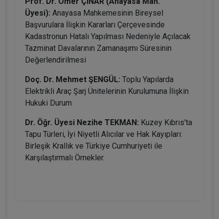
Prof. Dr. Ömer ÇINAR (Anayasa Mah.
Üyesi):
Anayasa Mahkemesinin Bireysel
Başvurulara İlişkin Kararları Çerçevesinde
Kadastronun Hatalı Yapılması Nedeniyle Açılacak
Tazminat Davalarının Zamanaşımı Süresinin
Değerlendirilmesi
Doç. Dr. Mehmet ŞENGÜL:
Toplu Yapılarda
Elektrikli Araç Şarj Ünitelerinin Kurulumuna İlişkin
Hukuki Durum
Dr. Öğr. Üyesi Nezihe TEKMAN:
Kuzey Kıbrıs’ta
Tapu Türleri, İyi Niyetli Alıcılar ve Hak Kayıpları:
Birleşik Krallık ve Türkiye Cumhuriyeti ile
Karşılaştırmalı Örnekler.