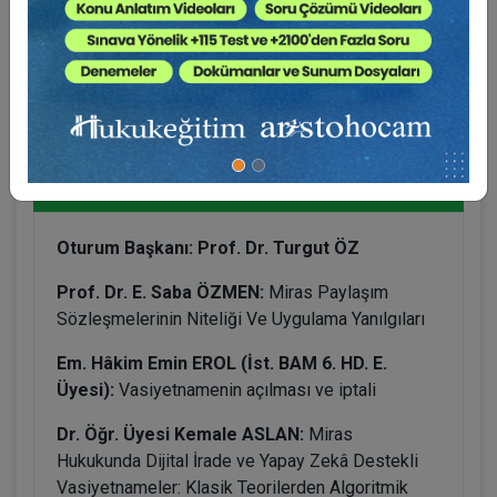
6. OTURUM: MİRAS HUKUKU
Oturum Başkanı: Prof. Dr. Turgut ÖZ
Prof. Dr. E. Saba ÖZMEN:
Miras Paylaşım
Sözleşmelerinin Niteliği Ve Uygulama Yanılgıları
Em. Hâkim Emin EROL (İst. BAM 6. HD. E.
Üyesi):
Vasiyetnamenin açılması ve iptali
Dr. Öğr. Üyesi Kemale ASLAN:
Miras
Hukukunda Dijital İrade ve Yapay Zekâ Destekli
Vasiyetnameler: Klasik Teorilerden Algoritmik