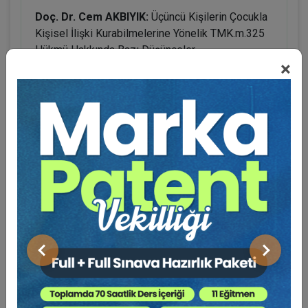
Doç. Dr. Cem AKBIYIK:
Üçüncü Kişilerin Çocukla
Kişisel İlişki Kurabilmelerine Yönelik TMK.m.325
Hükmü Hakkında Bazı Düşünceler
×
Doç. Dr. Sera REYHANÎ YÜKSEL:
Anne ve
Babanın Çocukla İlgili Sosyal Medya Paylaşımları
Velayetin Kaldırılması Gerekçesi Olabilir Mi?
Önceki
Sonraki