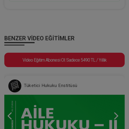
BENZER VIDEO EĞITIMLER
Video Eğitim Abonesi Ol: Sadece 5490 TL / Yıllık
Tüketici Hukuku Enstitüsü