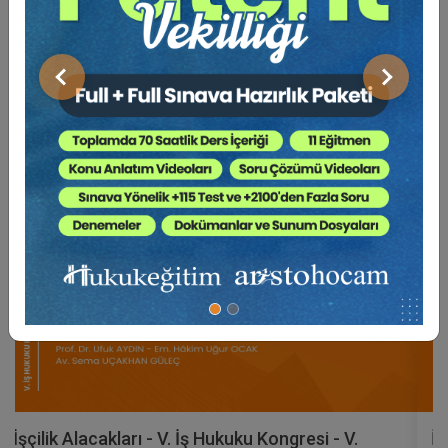
BENZER VIDEO EĞITIMLER
Video Eğitim Abonesi Ol: Sadece 5490 TL / Yıllık
Önceki
Sonraki
Tüketici Hukuku Enstitüsü
İş Hukukunda Çeşitli Konular - V. İş Hukuku