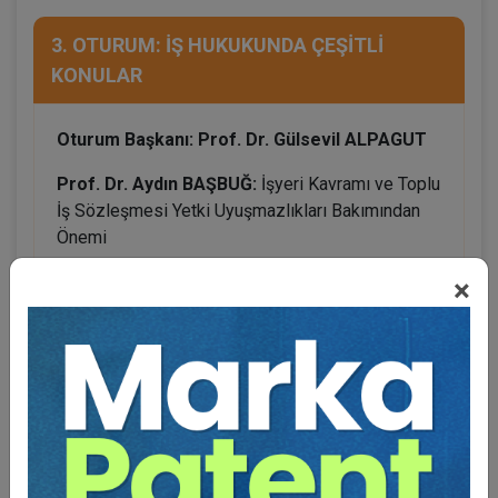
3. OTURUM: İŞ HUKUKUNDA ÇEŞİTLİ
KONULAR
Oturum Başkanı: Prof. Dr. Gülsevil ALPAGUT
Prof. Dr. Aydın BAŞBUĞ:
İşyeri Kavramı ve Toplu
İş Sözleşmesi Yetki Uyuşmazlıkları Bakımından
Önemi
Prof. Dr. Kadriye BAKIRCI:
Çok Uluslu Şirketlerin
×
Hak İhlallerinin Giderimi: KDK ve TİHEK’in Rolü