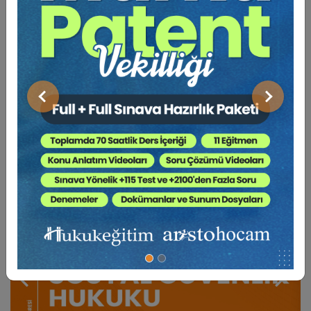
BENZER VIDEO EĞITIMLER
Önceki
Sonraki
Video Eğitim Abonesi Ol: Sadece 5490 TL / Yıllık
Tüketici Hukuku Enstitüsü