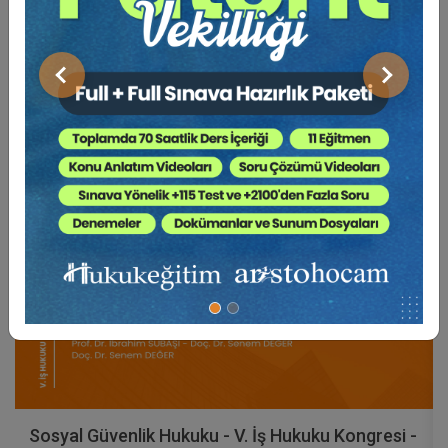
BENZER VIDEO EĞITIMLER
Video Eğitim Abonesi Ol: Sadece 5490 TL / Yıllık
Önceki
Sonraki
Tüketici Hukuku Enstitüsü
Sosyal Güvenlik Hukuku - V. İş Hukuku Kongresi -