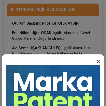
5. OTURUM: İŞÇİLİK ALACAKLARI
Oturum Başkanı: Prof. Dr. Ufuk AYDIN
Em. Hâkim Uğur OCAK:
İşçilik Alacakları Genel
Güncel Kararlar Değerlendirmesi
Av. Sema UÇAKHAN GÜLEÇ:
İşçilik Alacaklarının
Geç Ödenmesinden Dolayı Enflasyon Farkı
İstenip İstenemeyeceği Konusunda Bir
×
Değerlendirme