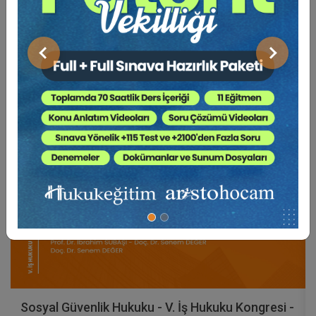
BENZER VIDEO EĞITIMLER
Video Eğitim Abonesi Ol: Sadece 5490 TL / Yıllık
Önceki
Sonraki
Tüketici Hukuku Enstitüsü
Sosyal Güvenlik Hukuku - V. İş Hukuku Kongresi -