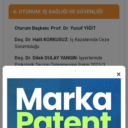
6. OTURUM: İŞ SAĞLIĞI VE GÜVENLİĞİ
Oturum Başkanı: Prof. Dr. Yusuf YİĞİT
Doç. Dr. Halit KORKUSUZ:
İş Kazalarında Ceza
Sorumluluğu
Doç. Dr. Dilek DULAY YANGIN:
İşyerlerinde
Psikolojik Tacizin Önlenmesine İlişkin 2025/3
Sayılı Cumhurbaşkanlığı Genelgesi Kapsamında
×
Mobbing ve Önleyici Mekanizmalar