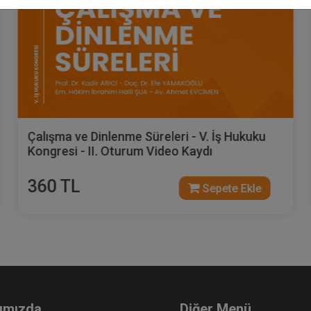
Çalışma ve Dinlenme Süreleri - V. İş Hukuku
Kongresi - II. Oturum Video Kaydı
360 TL
Sepete Ekle
ımızda
Diğer Menü