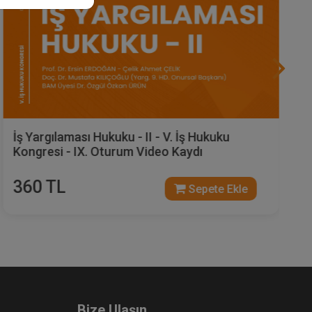
İş Yargılaması Hukuku - II - V. İş Hukuku
Kongresi - IX. Oturum Video Kaydı
360 TL
Sepete Ekle
Bize Ulaşın