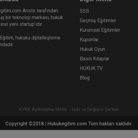
gitim.com Aristo tarafından
SSS
ş bir teknoloji markası, hukuk
Geçmiş Eğitimler
nın yeni startup’ıdır.
Kurumsal Eğitimler
ğitim, hukuku dijitalleştirme
Kuponlar
ındadır.
Hukuk Oyun
Basılı Kitaplar
HUKUK TV
Blog
KVKK Aydınlatma Metni
İade ve Değişim Şartları
Copyright ©2018 | Hukukegitim.com Tüm hakları saklıdır.