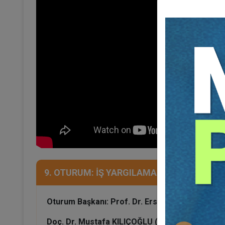
9. OTURUM: İŞ YARGILAMASI HUKUKU - 2
Oturum Başkanı: Prof. Dr. Ersin ERDOĞAN
Doç. Dr. Mustafa KILIÇOĞLU (Yarg. 9. HD. Onurs