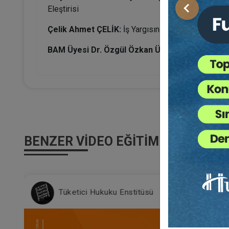
Eleştirisi
Önceki
Çelik Ahmet ÇELİK:
İş Yargısında Haksız ve Adale
BAM Üyesi Dr. Özgül Özkan ÜRÜN:
İş Hukuku Uy
BENZER VIDEO EĞITIMLER
Tüketici Hukuku Enstitüsü