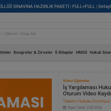
İĞİ SINAVINA HAZIRLIK PAKETİ | FULL+FULL | Detaylı Bi
timler
Kongreler & Zirveler
E-Kitaplar
HMGS
Hukuk Sınav
Video Eğitimler
İş Yargılaması Hukuk
Oturum Video Kayd
Tüketici Hukuku Enstitüsü
Yayın Tarihi: 2.05.2026