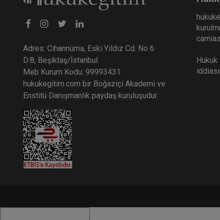
hukuke
kurulmu
camiası
Adres: Cihannüma, Eski Yıldız Cd. No 6
Hukuk E
D:8, Beşiktaş/İstanbul
iddias
Meb Kurum Kodu: 99993431
hukukegitim.com bir Boğaziçi Akademi ve
Enstitü Danışmanlık paydaş kuruluşudur.