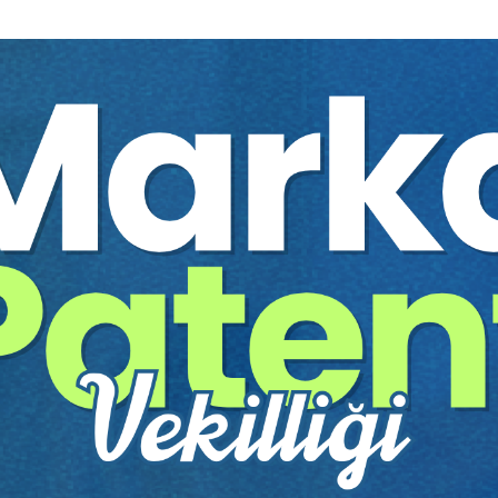
al Başkanı):
Bedensel Zararların Tazmini Yargılamasında, Usuli 