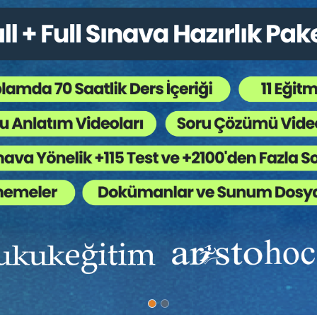
tsiz Uygulamalar
gulamasında Arabuluculuk
Tüketici Hukuku Enstitüsü