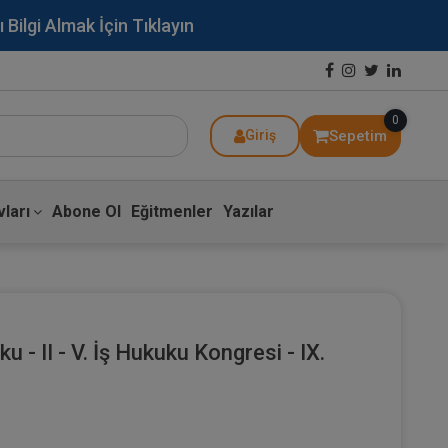
lgi Almak İçin Tıklayın
0
Sepetim
Giriş
ları
Abone Ol
Eğitmenler
Yazılar
u - II - V. İş Hukuku Kongresi - IX.
ı