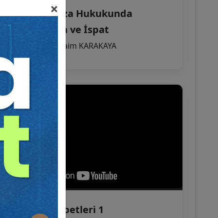
×
CMK – 2: Ceza Hukukunda
Kovuşturma ve İspat
Eğitmen:
Av. Naim KARAKAYA
Kariyer Sohbetleri 1