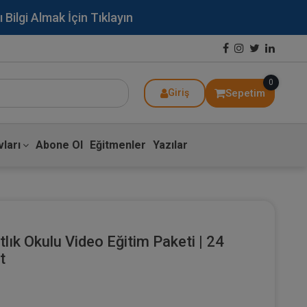
lgi Almak İçin Tıklayın
0
Sepetim
Giriş
ları
Abone Ol
Eğitmenler
Yazılar
lık Okulu Video Eğitim Paketi | 24
t