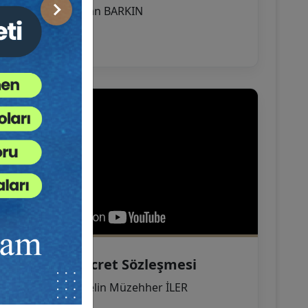
Konuk:
Av. Ersan BARKIN
Sonraki
Avukatlık Ücret Sözleşmesi
Eğitmen:
Av. Pelin Müzehher İLER