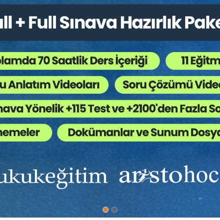
Eğitmen:
Av. Ayşıl MARAL
Müvekkil ile Görüşme Teknikleri
Eğitmen:
Av. Ufuk TEKİN