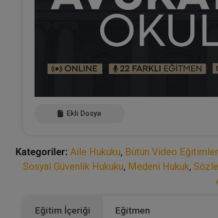
Ekli Dosya
Kategoriler:
Aile Hukuku
,
Bütün Video Eğitimler
Sosyal Güvenlik Hukuku
,
Medeni Hukuk
,
Sözl
Eğitim İçeriği
Eğitmen