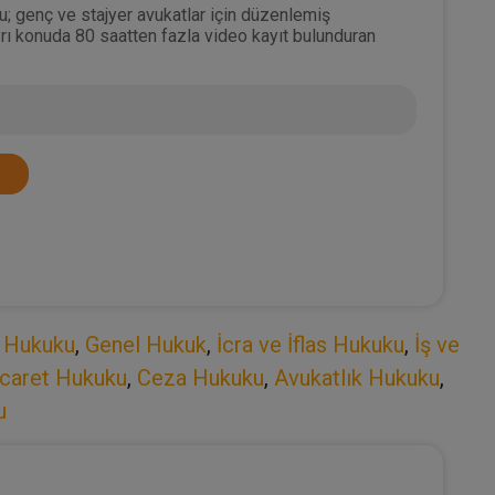
u; genç ve stajyer avukatlar için düzenlemiş
rı konuda 80 saatten fazla video kayıt bulunduran
r Hukuku
,
Genel Hukuk
,
İcra ve İflas Hukuku
,
İş ve
icaret Hukuku
,
Ceza Hukuku
,
Avukatlık Hukuku
,
u