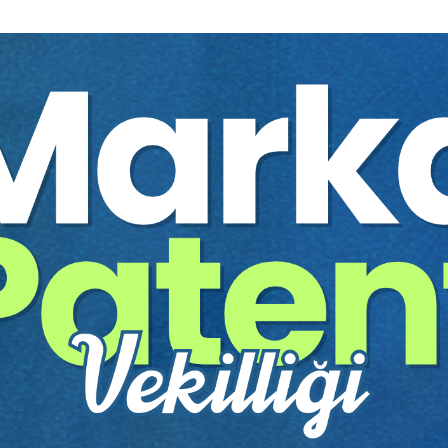
CMK – 1: Ceza Hukukunda
Soruşturma ve Koruma Tedbirleri
Eğitmen:
Prof. Dr. Hasan SINAR
Ceza Hukukunda Uzlaştırma