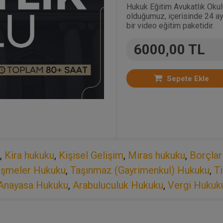
Hukuk Eğitim Avukatlık Okul
olduğumuz, içerisinde 24 ay
bir video eğitim paketidir.
6000,00 TL
Sepete Ekle
,
Kira hukuku
,
Kişisel Gelişim
,
Miras hukuku
,
Borçla
eşmeler Hukuku
,
Taşınmaz (Gayrimenkul) Hukuku
,
T
Anayasa Hukuku
,
Arabuluculuk Hukuku
,
Vergi Hukuk