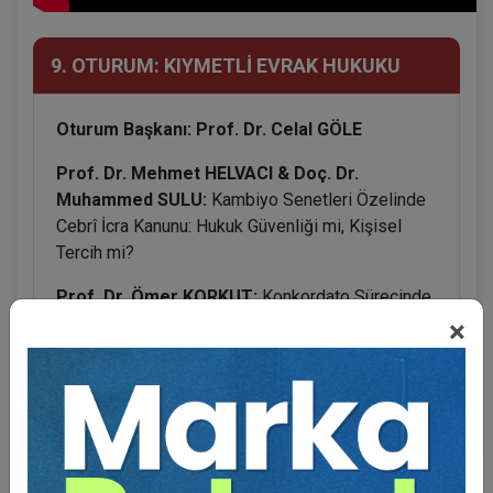
9. OTURUM: KIYMETLİ EVRAK HUKUKU
Oturum Başkanı: Prof. Dr. Celal GÖLE
Prof. Dr. Mehmet HELVACI & Doç. Dr.
Muhammed SULU:
Kambiyo Senetleri Özelinde
Cebrî İcra Kanunu: Hukuk Güvenliği mi, Kişisel
Tercih mi?
Prof. Dr. Ömer KORKUT:
Konkordato Sürecinde
Karşılıksız Çek
×
Dr. Atahan GÜNCAN:
Kambiyo Senetlerinde
Gecikmiş Ciroyla ilgili Sorunlar