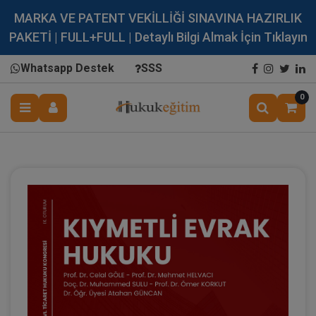
MARKA VE PATENT VEKİLLİĞİ SINAVINA HAZIRLIK
PAKETİ | FULL+FULL | Detaylı Bilgi Almak İçin Tıklayın
Whatsapp Destek
SSS
0