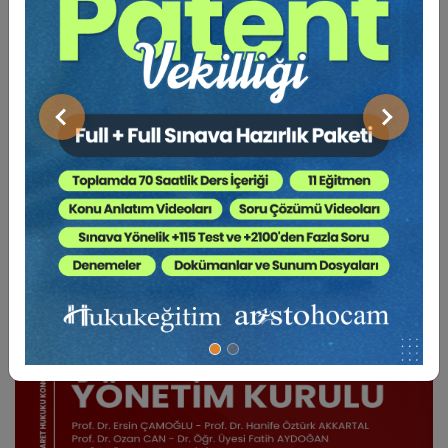
BENZER VIDEO EĞITIMLER
Önceki
Sonraki
Video Eğitim Abonesi Ol: Sadece 5490 TL / Yıllık
Tüketici Hukuku Enstitüsü