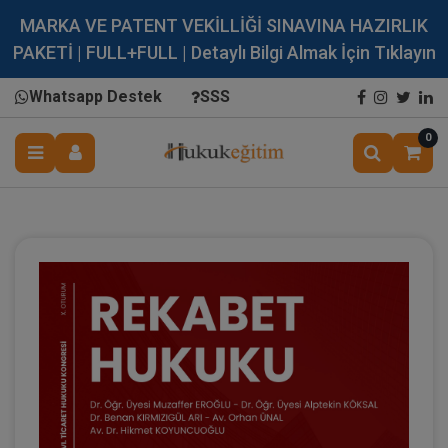
MARKA VE PATENT VEKİLLİĞİ SINAVINA HAZIRLIK
PAKETİ | FULL+FULL | Detaylı Bilgi Almak İçin Tıklayın
Whatsapp Destek
SSS
0