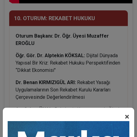
10. OTURUM: REKABET HUKUKU
Oturum Başkanı: Dr. Öğr. Üyesi Muzaffer
EROĞLU
Öğr. Gör. Dr. Alptekin KÖKSAL:
Dijital Dünyada
Yapısal Bir Kriz: Rekabet Hukuku Perspektifinden
“Dikkat Ekonomisi"
Dr. Benan KIRMIZIGÜL ARI:
Rekabet Yasağı
Uygulamalarının Son Rekabet Kurulu Kararları
Çerçevesinde Değerlendirilmesi
Av. Orhan ÜNAL:
Rekabetin Korunmasında Ölçek
×
Farkı: Rekabet Hukuku ile Haksız Rekabet
Hukukunun Etkileşimleri
Av. Dr. Hikmet KOYUNCUOĞLU:
Rekabet İhlal