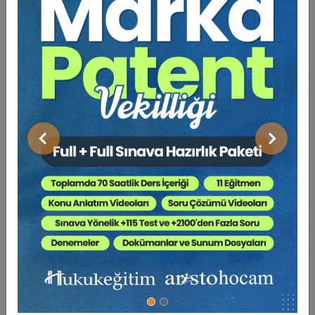
Tespiti Yapılmış Pazar Dışında Bağlantılı
Pazarlarda Özel Hukuka İlişkin Tazminat Talepleri
ve Yargılamaları
Önceki
Sonraki
BENZER VIDEO EĞITIMLER
Video Eğitim Abonesi Ol: Sadece 5490 TL / Yıllık
Tüketici Hukuku Enstitüsü