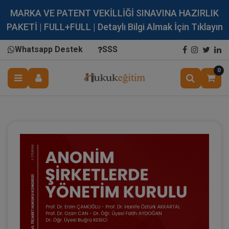
MARKA VE PATENT VEKİLLİĞİ SINAVINA HAZIRLIK
PAKETİ | FULL+FULL | Detaylı Bilgi Almak İçin Tıklayın
Whatsapp Destek
SSS
0