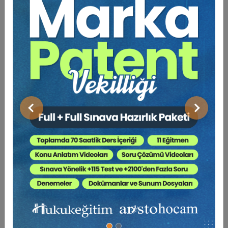
Sorumluluğu
Dr. Öğr. Üyesi Buğra KESİCİ:
Anonim Ortaklık
Yönetim Kurulunun Toplantı Yapmaksızın Karar
Alması (TK m. 390/4)
Önceki
Sonraki
BENZER VIDEO EĞITIMLER
Video Eğitim Abonesi Ol: Sadece 5490 TL / Yıllık
Tüketici Hukuku Enstitüsü