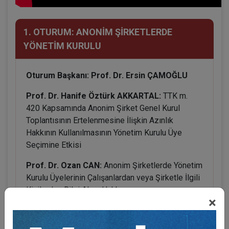
1. OTURUM: ANONİM ŞİRKETLERDE
YÖNETİM KURULU
Oturum Başkanı: Prof. Dr. Ersin ÇAMOĞLU
Prof. Dr. Hanife Öztürk AKKARTAL:
TTK m.
420 Kapsamında Anonim Şirket Genel Kurul
Toplantısının Ertelenmesine İlişkin Azınlık
Hakkının Kullanılmasının Yönetim Kurulu Üye
Seçimine Etkisi
Prof. Dr. Ozan CAN:
Anonim Şirketlerde Yönetim
Kurulu Üyelerinin Çalışanlardan veya Şirketle İlgili
Kişilerden Bilgi Alma Hakkı
×
Dr. Öğr. Üyesi Fatih AYDOĞAN:
Anonim Şirkette
Yönetim Kurulunun Pay Defterinin Tutulmasından