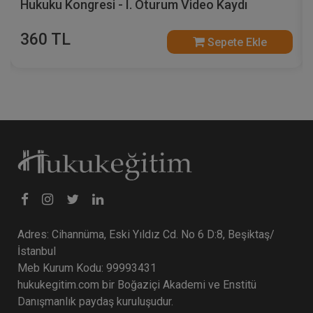
Hukuku Kongresi - I. Oturum Video Kaydı
360 TL
Sepete Ekle
Adres: Cihannüma, Eski Yıldız Cd. No 6 D:8, Beşiktaş/
İstanbul
Meb Kurum Kodu: 99993431
hukukegitim.com bir Boğaziçi Akademi ve Enstitü
Danışmanlık paydaş kuruluşudur.