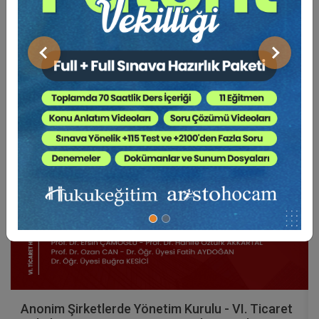
BENZER VIDEO EĞITIMLER
Video Eğitim Abonesi Ol: Sadece 5490 TL / Yıllık
Önceki
Sonraki
Tüketici Hukuku Enstitüsü
Anonim Şirketlerde Yönetim Kurulu - VI. Ticaret