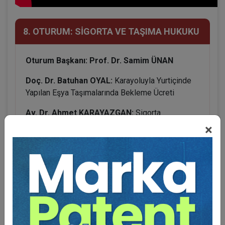
8. OTURUM: SİGORTA VE TAŞIMA HUKUKU
Oturum Başkanı: Prof. Dr. Samim ÜNAN
Doç. Dr. Batuhan OYAL:
Karayoluyla Yurtiçinde
Yapılan Eşya Taşımalarında Bekleme Ücreti
Av. Dr. Ahmet KARAYAZGAN:
Sigorta
Hasarlarında Sovtaj Uygulamaları ve Tazminata
×
Etkisi