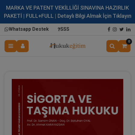
MARKA VE PATENT VEKİLLİĞİ SINAVINA HAZIRLIK
PAKETİ | FULL+FULL | Detaylı Bilgi Almak İçin Tıklayın
Whatsapp Destek
SSS
0