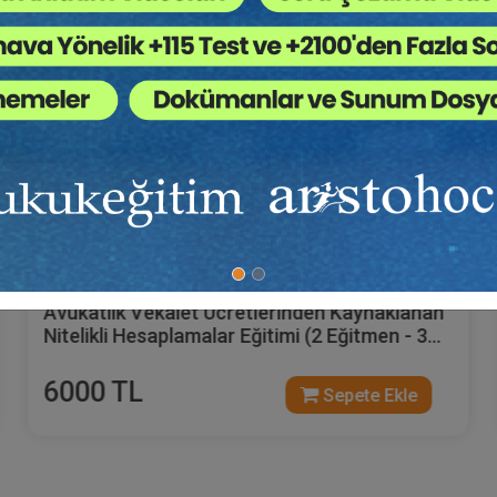
Hukuk Eğitim
Avukatlık Vekalet Ücretlerinden Kaynaklanan
Nitelikli Hesaplamalar Eğitimi (2 Eğitmen - 3
Video)
6000 TL
Sepete Ekle