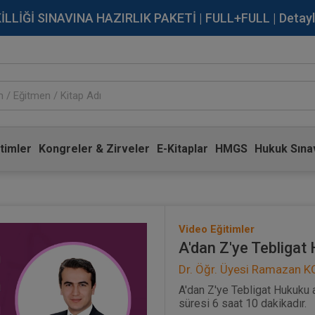
İĞİ SINAVINA HAZIRLIK PAKETİ | FULL+FULL | Detaylı Bi
timler
Kongreler & Zirveler
E-Kitaplar
HMGS
Hukuk Sınav
Video Eğitimler
A'dan Z'ye Tebligat
Dr. Öğr. Üyesi Ramazan
A'dan Z'ye Tebligat Hukuku a
süresi 6 saat 10 dakikadır.