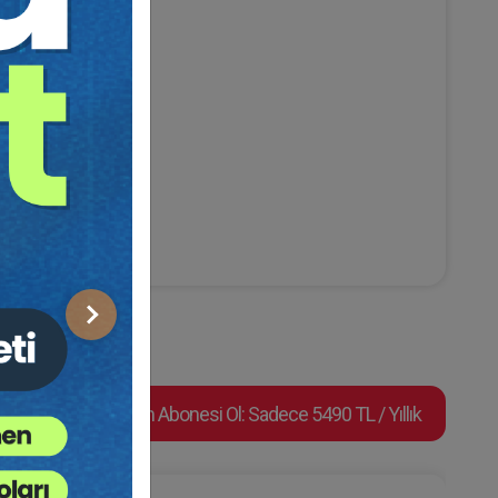
Sonraki
Video Eğitim Abonesi Ol: Sadece 5490 TL / Yıllık