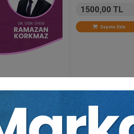
1500,00 TL
Sepete Ekle
Kategoriler:
Bütün Video Eğitimler
,
Avukatlık Hukuk