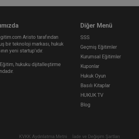
ımızda
Diğer Menü
gitim.com Aristo tarafından
SSS
ş bir teknoloji markası, hukuk
Geçmiş Eğitimler
nın yeni startup’ıdır.
Kurumsal Eğitimler
ğitim, hukuku dijitalleştirme
Kuponlar
ındadır.
Hukuk Oyun
Basılı Kitaplar
HUKUK TV
Blog
KVKK Aydınlatma Metni
İade ve Değişim Şartları