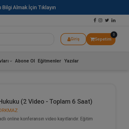
lgi Almak İçin Tıklayın
0
Sepetim
Giriş
ları
Abone Ol
Eğitmenler
Yazılar
 Hukuku (2 Video - Toplam 6 Saat)
 KORKMAZ
dlı online konferansın video kayıtlarıdır. Eğitim