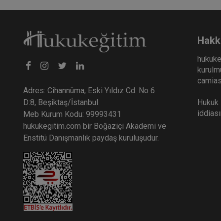
Hakk
hukuke
kurulmu
camiası
Adres: Cihannüma, Eski Yıldız Cd. No 6
Hukuk E
D:8, Beşiktaş/İstanbul
iddias
Meb Kurum Kodu: 99993431
hukukegitim.com bir Boğaziçi Akademi ve
Enstitü Danışmanlık paydaş kuruluşudur.