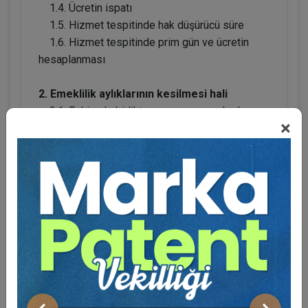
1.4. Ücretin ispatı
1.5. Hizmet tespitinde hak düşürücü süre
1.6. Hizmet tespitinde prim gün ve ücretin
hesaplanması
2. Emeklilik aylıklarının kesilmesi hali
2.1. Eski eşle birlikte yaşan yaşayan kadının
×
iptal davaları
2.2. Maluliyet oranının değişmesinden
kaynaklı kesme işlemleri
2.3. Prim iptali nedeni ile kesme işlemleri
3. Rücu davaları
3.1. İpsd
3.2. Geçici iş göremezlik dönemi ödemeleri
3.3. Tedavi giderleri
4. Anonim Şirket Yönetim Kurulu üyeleri ve