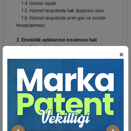
1.4. Ücretin ispatı
1.5. Hizmet tespitinde hak düşürücü süre
1.6. Hizmet tespitinde prim gün ve ücretin
hesaplanması
2. Emeklilik aylıklarının kesilmesi hali
2.1. Eski eşle birlikte yaşan yaşayan kadının
×
iptal davaları
2.2. Maluliyet oranının değişmesinden
kaynaklı kesme işlemleri
2.3. Prim iptali nedeni ile kesme işlemleri
3. Rücu davaları
3.1. İpsd
3.2. Geçici iş göremezlik dönemi ödemeleri
3.3. Tedavi giderleri
4. Anonim Şirket Yönetim Kurulu üyeleri ve