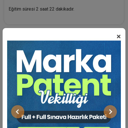
Eğitim süresi 2 saat 22 dakikadır.
×
BENZER VIDEO EĞITIMLER
Video Eğitim Abonesi Ol: Sadece 5490 TL / Yıllık
Tüketici Hukuku Enstitüsü
Önceki
Sonraki