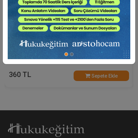
Sosyal Güvenlik Hukuku - V. İş Hukuku Kongresi -
IV. Oturum Video Kaydı
360 TL
Sepete Ekle