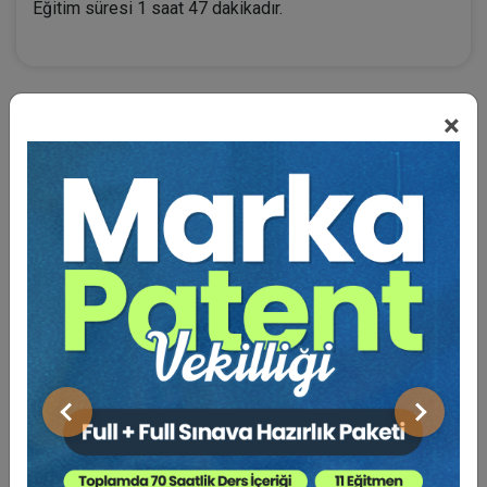
Eğitim süresi 1 saat 47 dakikadır.
×
BENZER VIDEO EĞITIMLER
Video Eğitim Abonesi Ol: Sadece 5490 TL / Yıllık
Hukuk Eğitim
Önceki
Sonraki