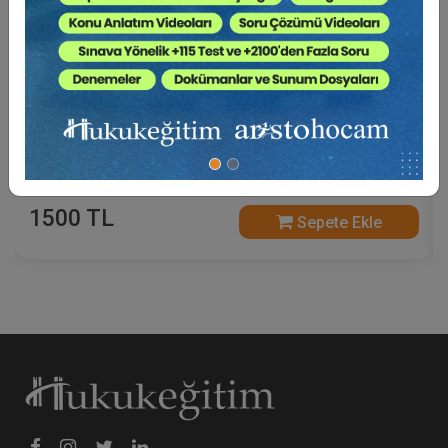
A'dan Z'ye E-Satış ve İhalenin Feshi (2 Eğitmen -
Toplam 5 Saat)
1500 TL
Sepete Ekle